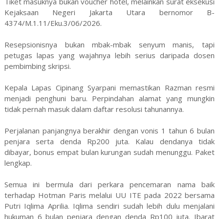
Tiket masuknya bukan voucher hotel, melainkan surat eksekusi
Kejaksaan Negeri Jakarta Utara bernomor B-
4374/M.1.11/Eku.3/06/2026.
Resepsionisnya bukan mbak-mbak senyum manis, tapi
petugas lapas yang wajahnya lebih serius daripada dosen
pembimbing skripsi.
Kepala Lapas Cipinang Syarpani memastikan Razman resmi
menjadi penghuni baru. Perpindahan alamat yang mungkin
tidak pernah masuk dalam daftar resolusi tahunannya.
Perjalanan panjangnya berakhir dengan vonis 1 tahun 6 bulan
penjara serta denda Rp200 juta. Kalau dendanya tidak
dibayar, bonus empat bulan kurungan sudah menunggu. Paket
lengkap.
Semua ini bermula dari perkara pencemaran nama baik
terhadap Hotman Paris melalui UU ITE pada 2022 bersama
Putri Iqlima Aprilia. Iqlima sendiri sudah lebih dulu menjalani
hukuman 6 bulan penjara dengan denda Rp100 juta. Ibarat