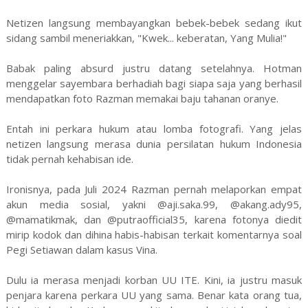
Netizen langsung membayangkan bebek-bebek sedang ikut
sidang sambil meneriakkan, "Kwek... keberatan, Yang Mulia!"
Babak paling absurd justru datang setelahnya. Hotman
menggelar sayembara berhadiah bagi siapa saja yang berhasil
mendapatkan foto Razman memakai baju tahanan oranye.
Entah ini perkara hukum atau lomba fotografi. Yang jelas
netizen langsung merasa dunia persilatan hukum Indonesia
tidak pernah kehabisan ide.
Ironisnya, pada Juli 2024 Razman pernah melaporkan empat
akun media sosial, yakni @aji.saka.99, @akang.ady95,
@mamatikmak, dan @putraofficial35, karena fotonya diedit
mirip kodok dan dihina habis-habisan terkait komentarnya soal
Pegi Setiawan dalam kasus Vina.
Dulu ia merasa menjadi korban UU ITE. Kini, ia justru masuk
penjara karena perkara UU yang sama. Benar kata orang tua,