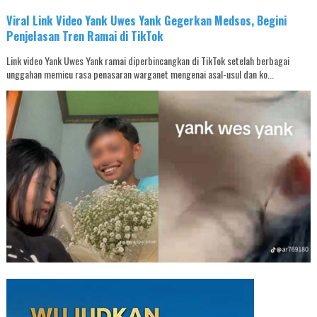
Viral Link Video Yank Uwes Yank Gegerkan Medsos, Begini
Penjelasan Tren Ramai di TikTok
Link video Yank Uwes Yank ramai diperbincangkan di TikTok setelah berbagai
unggahan memicu rasa penasaran warganet mengenai asal-usul dan ko...