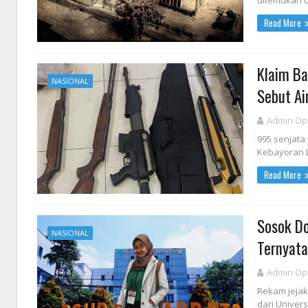
ditemukan di
Read More
Klaim Ba
NASIONAL
Sebut Ai
Admin Op
995 senjata
Kebayoran L
Read More
Sosok Do
NASIONAL
Ternyat
Admin Op
Rekam jejak
dari Univer