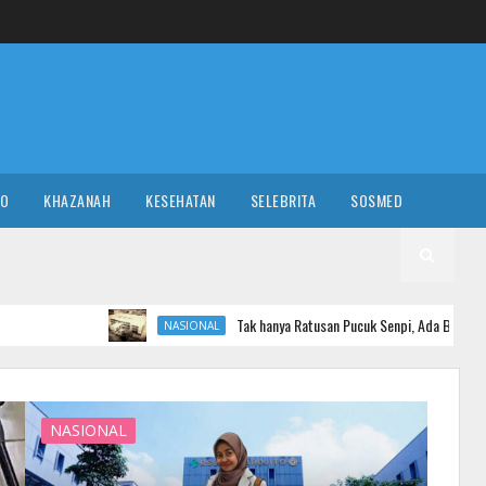
RO
KHAZANAH
KESEHATAN
SELEBRITA
SOSMED
Tak hanya Ratusan Pucuk Senpi, Ada Bunker Misterius di Seko
NASIONAL
NASIONAL