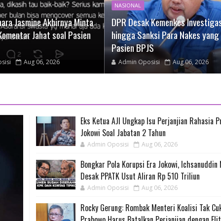
NASIONAL
ara Jasmine Akhirnya Minta
DPR Desak Kemenkes Investigas
Komentar Jahat soal Pasien
hingga Sanksi Para Nakes yang 
Pasien BPJS
sisi
Aug 06, 2026
Admin Oposisi
Aug 06, 2026
Eks Ketua AJI Ungkap Isu Perjanjian Rahasia 
Jokowi Soal Jabatan 2 Tahun
Admin Oposisi
Aug 06, 2026
Bongkar Pola Korupsi Era Jokowi, Ichsanuddin
Desak PPATK Usut Aliran Rp 510 Triliun
Admin Oposisi
Aug 06, 2026
Rocky Gerung: Rombak Menteri Koalisi Tak Cu
Prabowo Harus Batalkan Perjanjian dengan Eli