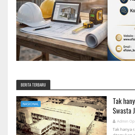
BERITA TERBARU
Tak hany
NASIONAL
Swasta J
Admin Op
Tak hanya r