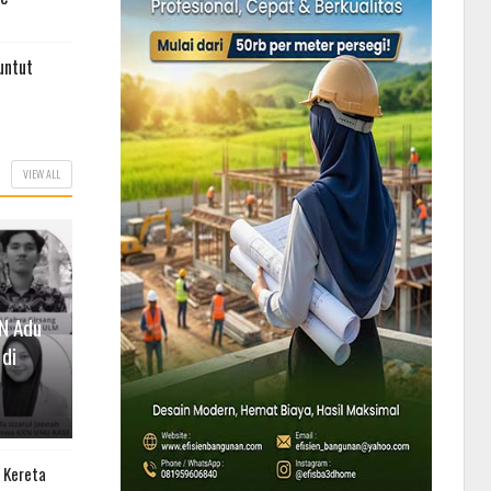
untut
VIEW ALL
N Adu
 di
 Kereta