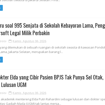
 sekolah swasta di Jakarta Selatan. Piha...
ru soal 995 Senjata di Sekolah Kebayoran Lama, Pen
rsoft Legal Milik Perbakin
osisi
Kamis, Agustus 06, 2026
 yang ditemukan di sebuah ruangan di sekolah swasta di kawasan Pondok
ama, Jakarta Selatan, merupakan barang l...
kter Elda yang Cibir Pasien BPJS Tak Punya Sel Otak,
a Lulusan UGM
osisi
Kamis, Agustus 06, 2026
 akademik mentereng Elda Putri Rahardini sebagai lulusan dan dokter spe
sitas Gadjah Mada (UGM) tak lantas menja...