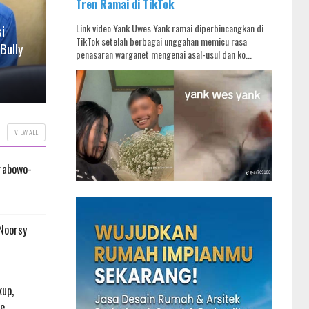
Tren Ramai di TikTok
NASIONAL
NASIONAL
i
RSUP Dr Sardjito Hentikan Praktik
Link video Yank Uwes Yank ramai diperbincangkan di
Menaker:
TikTok setelah berbagai unggahan memicu rasa
Bully
Dokter Elda Rahardini yang Sebut
Hadirkan
penasaran warganet mengenai asal-usul dan ko...
Pasien BPJS 'Tak Punya Otak'
Masyara
Admin Oposisi
Aug 06, 2026
Admin O
VIEW ALL
Prabowo-
 Noorsy
kup,
te