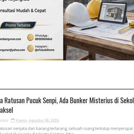
a Ratusan Pucuk Senpi, Ada Bunker Misterius di Seko
aksel
osisi
Kamis, Agustus 06, 2026
atusan senjata dan barang terlarang, sebuah ruang tertutup menyerupai