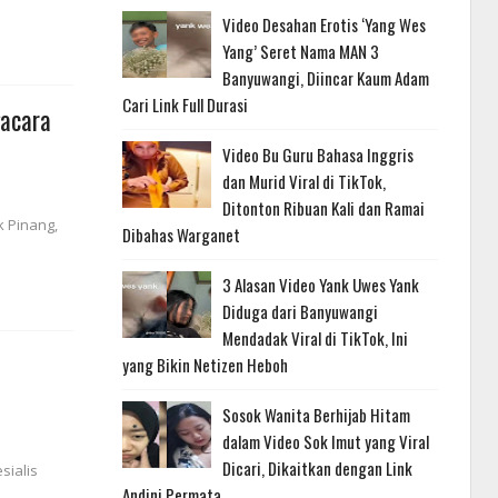
Video Desahan Erotis ‘Yang Wes
Yang’ Seret Nama MAN 3
Banyuwangi, Diincar Kaum Adam
Cari Link Full Durasi
gacara
Video Bu Guru Bahasa Inggris
dan Murid Viral di TikTok,
Ditonton Ribuan Kali dan Ramai
 Pinang,
Dibahas Warganet
3 Alasan Video Yank Uwes Yank
Diduga dari Banyuwangi
Mendadak Viral di TikTok, Ini
yang Bikin Netizen Heboh
Sosok Wanita Berhijab Hitam
dalam Video Sok Imut yang Viral
Dicari, Dikaitkan dengan Link
sialis
Andini Permata