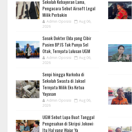
Sekolah Kebayoran Lama,
Pengacara Sebut Airsoft Legal
Milik Perbakin
Admin Oposisi
Aug 06,
2026
Sosok Dokter Elda yang Cibir
Pasien BPJS Tak Punya Sel
Otak, Ternyata Lulusan UGM
Admin Oposisi
Aug 06,
2026
Senpi hingga Narkoba di
Sekolah Swasta di Jaksel
Ternyata Milik Eks Ketua
Yayasan
Admin Oposisi
Aug 06,
2026
UGM Sebut Lupa Buat Tanggal
Pengesahan di Skripsi Jokowi:
Itu Hal yang Wajar Ya