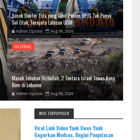
Sosok Dokter Elda yang Cibir Pasien BPJS Tak Punya
Sel Otak, Ternyata Lulusan UGM
Admin Oposisi
Aug 06, 2026
GLOBAL
Masuk Jebakan Hizbullah, 2 Tentara Israel Tewas Kena
Bom di Lebanon
Admin Oposisi
Aug 06, 2026
INFO TERPOPULER
Viral Link Video Yank Uwes Yank
Gegerkan Medsos, Begini Penjelasan