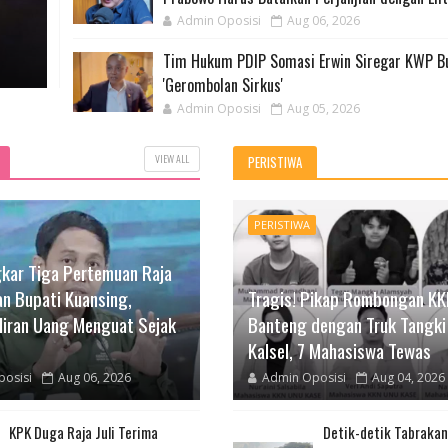
Admin Oposisi
Aug 06, 2026
Tim Hukum PDIP Somasi Erwin Siregar KWP B
'Gerombolan Sirkus'
Admin Oposisi
Aug 05, 2026
VIEW ALL
PERISTIWA
PERISTIWA
kar Tiga Pertemuan Raja
an Bupati Kuansing,
Tragis! Pikap Rombongan KK
liran Uang Menguat Sejak
Banteng dengan Truk Tangki
Kalsel, 7 Mahasiswa Tewas
osisi
Aug 06, 2026
Admin Oposisi
Aug 04, 2026
KPK Duga Raja Juli Terima
Detik-detik Tabrakan