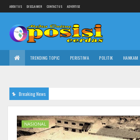
ABOUT US
DISCLAIMER
CONTACT US
ADVERTISE
TRENDING TOPIC
PERISTIWA
POLITIK
HANKAM
Breaking News
NASIONAL