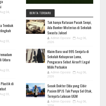
ga
i
Aug 04,
BERITA TERBARU
Tak hanya Ratusan Pucuk Senpi,
ka Tembak
Ada Bunker Misterius di Sekolah
elingkuh
Swasta Jaksel
Admin Oposisi
Aug 06,
Aug 03,
2026
Klaim Baru soal 995 Senjata di
 Pemadam
Sekolah Kebayoran Lama,
di Udara
Pengacara Sebut Airsoft Legal
Milik Perbakin
Aug 03,
Admin Oposisi
Aug 06,
2026
Plastik di
Sosok Dokter Elda yang Cibir
ebat
Pasien BPJS Tak Punya Sel Otak,
Aug 03,
Ternyata Lulusan UGM
Admin Oposisi
Aug 06,
2026