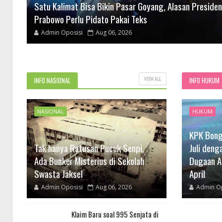
Satu Kalimat Bisa Bikin Pasar Goyang, Alasan Presiden
Prabowo Perlu Pidato Pakai Teks
Admin Oposisi
Aug 06, 2026
VIEW ALL
INFO NASIONAL
INFO HUKUM
NASIONAL
HUKUM
KPK Bong
Tak hanya Ratusan Pucuk Senpi,
Juli deng
Ada Bunker Misterius di Sekolah
Dugaan A
Swasta Jaksel
April
Admin Oposisi
Aug 06, 2026
Admin Op
Klaim Baru soal 995 Senjata di