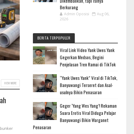
Dikembalikan, tapi Isinya
Berkurang
Admin Oposisi
Aug 06,
2026
BERITA TERPOPULER
Viral Link Video Yank Uwes Yank
Gegerkan Medsos, Begini
Penjelasan Tren Ramai di TikTok
“Yank Uwes Yank” Viral di TikTok,
VIEW MORE
Banyuwangi Terseret dan Asal-
usulnya Bikin Penasaran
lah
Geger ‘Yang Wes Yang’! Rekaman
Suara Erotis Viral Diduga Pelajar
Banyuwangi Bikin Warganet
Penasaran
 bunker