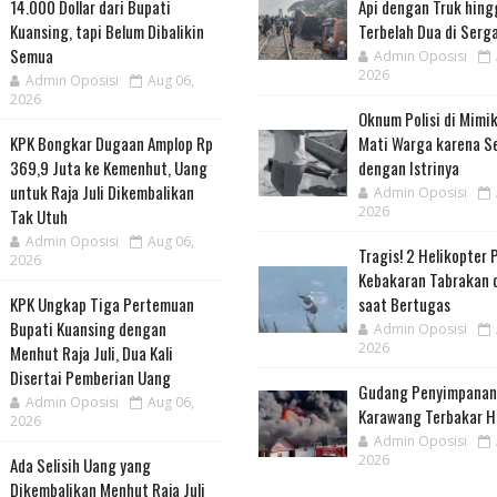
14.000 Dollar dari Bupati
Api dengan Truk hing
Kuansing, tapi Belum Dibalikin
Terbelah Dua di Serga
Semua
Admin Oposisi
2026
Admin Oposisi
Aug 06,
2026
Oknum Polisi di Mimi
KPK Bongkar Dugaan Amplop Rp
Mati Warga karena S
369,9 Juta ke Kemenhut, Uang
dengan Istrinya
untuk Raja Juli Dikembalikan
Admin Oposisi
2026
Tak Utuh
Admin Oposisi
Aug 06,
Tragis! 2 Helikopter
2026
Kebakaran Tabrakan 
KPK Ungkap Tiga Pertemuan
saat Bertugas
Bupati Kuansing dengan
Admin Oposisi
2026
Menhut Raja Juli, Dua Kali
Disertai Pemberian Uang
Gudang Penyimpanan 
Admin Oposisi
Aug 06,
Karawang Terbakar H
2026
Admin Oposisi
2026
Ada Selisih Uang yang
Dikembalikan Menhut Raja Juli