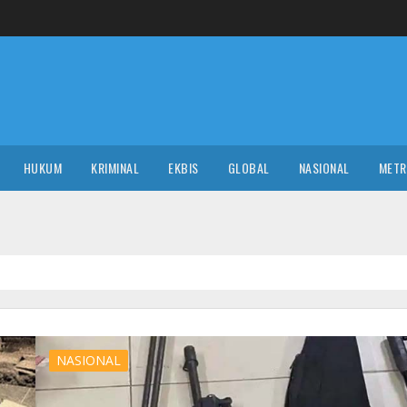
HUKUM
KRIMINAL
EKBIS
GLOBAL
NASIONAL
MET
NASIONAL