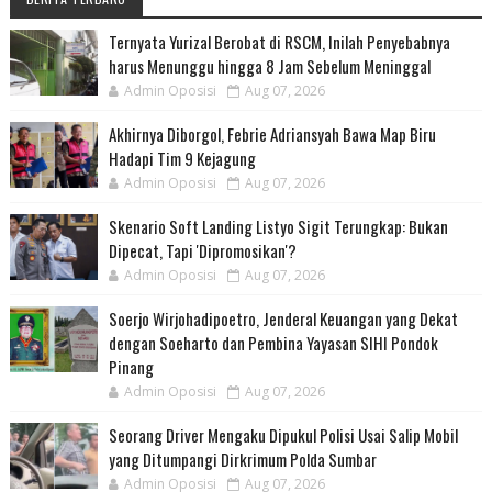
Ternyata Yurizal Berobat di RSCM, Inilah Penyebabnya
harus Menunggu hingga 8 Jam Sebelum Meninggal
Admin Oposisi
Aug 07, 2026
Akhirnya Diborgol, Febrie Adriansyah Bawa Map Biru
Hadapi Tim 9 Kejagung
Admin Oposisi
Aug 07, 2026
Skenario Soft Landing Listyo Sigit Terungkap: Bukan
Dipecat, Tapi 'Dipromosikan'?
Admin Oposisi
Aug 07, 2026
Soerjo Wirjohadipoetro, Jenderal Keuangan yang Dekat
dengan Soeharto dan Pembina Yayasan SIHI Pondok
Pinang
Admin Oposisi
Aug 07, 2026
Seorang Driver Mengaku Dipukul Polisi Usai Salip Mobil
yang Ditumpangi Dirkrimum Polda Sumbar
Admin Oposisi
Aug 07, 2026