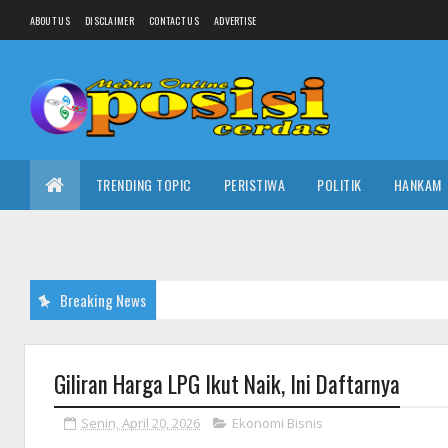
ABOUT US
DISCLAIMER
CONTACT US
ADVERTISE
TRENDING TOPIC
PERISTIWA
POLITIK
HANKAM
Breaking News
Giliran Harga LPG Ikut Naik, Ini Daftarnya
Senin, April 20, 2026
Ekonomi Bisnis