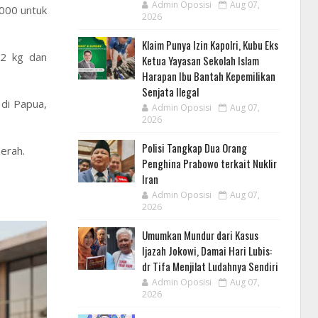
Admin Oposisi
Aug 07,
000 untuk
2026
Klaim Punya Izin Kapolri, Kubu Eks
12 kg dan
Ketua Yayasan Sekolah Islam
Harapan Ibu Bantah Kepemilikan
Senjata Ilegal
 di Papua,
Admin Oposisi
Aug 07,
2026
Polisi Tangkap Dua Orang
aerah.
Penghina Prabowo terkait Nuklir
Iran
Admin Oposisi
Aug 07,
2026
Umumkan Mundur dari Kasus
Ijazah Jokowi, Damai Hari Lubis:
dr Tifa Menjilat Ludahnya Sendiri
Admin Oposisi
Aug 07,
2026