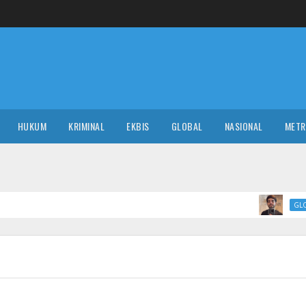
HUKUM
KRIMINAL
EKBIS
GLOBAL
NASIONAL
MET
Tragis! T
GLOBAL