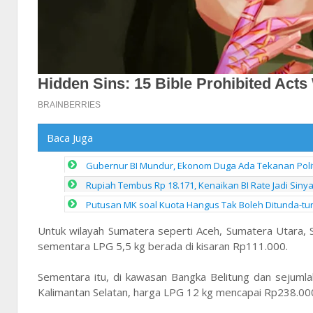
Baca Juga
Gubernur BI Mundur, Ekonom Duga Ada Tekanan Polit
Rupiah Tembus Rp 18.171, Kenaikan BI Rate Jadi Sinya
Putusan MK soal Kuota Hangus Tak Boleh Ditunda-tu
Untuk wilayah Sumatera seperti Aceh, Sumatera Utara, 
sementara LPG 5,5 kg berada di kisaran Rp111.000.
Sementara itu, di kawasan Bangka Belitung dan sejumla
Kalimantan Selatan, harga LPG 12 kg mencapai Rp238.000