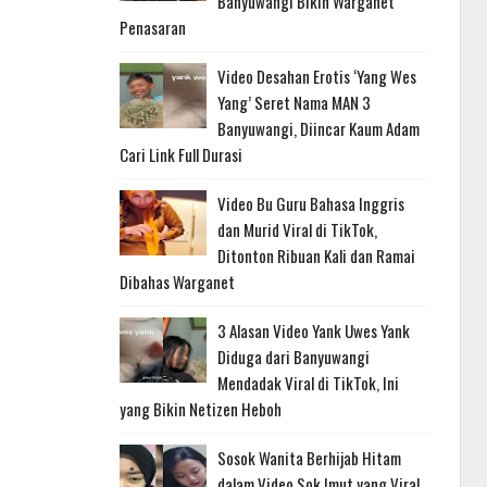
Banyuwangi Bikin Warganet
Penasaran
Video Desahan Erotis ‘Yang Wes
Yang’ Seret Nama MAN 3
Banyuwangi, Diincar Kaum Adam
Cari Link Full Durasi
Video Bu Guru Bahasa Inggris
dan Murid Viral di TikTok,
Ditonton Ribuan Kali dan Ramai
Dibahas Warganet
3 Alasan Video Yank Uwes Yank
Diduga dari Banyuwangi
Mendadak Viral di TikTok, Ini
yang Bikin Netizen Heboh
Sosok Wanita Berhijab Hitam
dalam Video Sok Imut yang Viral