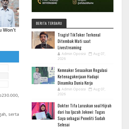
BERITA TERBARU
Tragis! TikToker Terkenal
Ditembak Mati saat
Livestreaming
Admin Oposisi
Aug 07,
2026
Kemnaker Sesuaikan Regulasi
Ketenagakerjaan Hadapi
Dinamika Dunia Kerja
Admin Oposisi
Aug 07,
2026
Rp230.000,
Dokter Tifa Luruskan soal Hijrah
dari Isu Ijazah Jokowi: Tugas
gah, serta
Saya sebagai Peneliti Sudah
Selesai