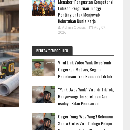
Menaker: Penguatan Kompetensi
Lulusan Perguruan Tinggi
Penting untuk Menjawab
Kebutuhan Dunia Kerja
Admin Oposisi
Aug 07,
2026
BERITA TERPOPULER
Viral Link Video Yank Uwes Yank
Gegerkan Medsos, Begini
Penjelasan Tren Ramai di TikTok
“Yank Uwes Yank” Viral di TikTok,
Banyuwangi Terseret dan Asal-
usulnya Bikin Penasaran
Geger ‘Yang Wes Yang’! Rekaman
Suara Erotis Viral Diduga Pelajar