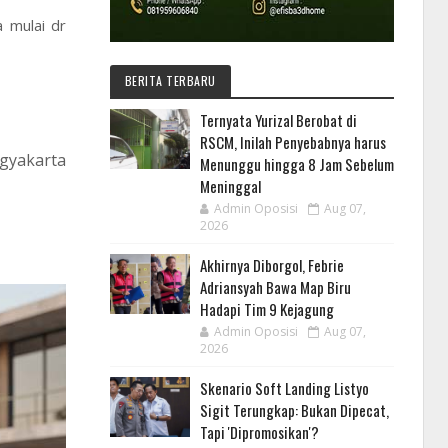
 mulai dr
BERITA TERBARU
Ternyata Yurizal Berobat di
RSCM, Inilah Penyebabnya harus
ogyakarta
Menunggu hingga 8 Jam Sebelum
Meninggal
Admin Oposisi
Aug 07,
2026
Akhirnya Diborgol, Febrie
Adriansyah Bawa Map Biru
Hadapi Tim 9 Kejagung
Admin Oposisi
Aug 07,
2026
Skenario Soft Landing Listyo
Sigit Terungkap: Bukan Dipecat,
Tapi 'Dipromosikan'?