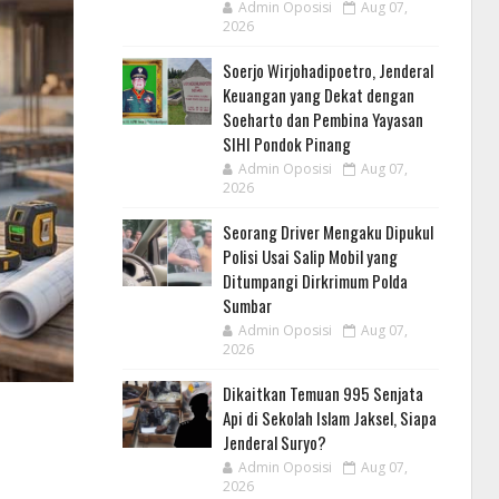
Admin Oposisi
Aug 07,
2026
Soerjo Wirjohadipoetro, Jenderal
Keuangan yang Dekat dengan
Soeharto dan Pembina Yayasan
SIHI Pondok Pinang
Admin Oposisi
Aug 07,
2026
Seorang Driver Mengaku Dipukul
Polisi Usai Salip Mobil yang
Ditumpangi Dirkrimum Polda
Sumbar
Admin Oposisi
Aug 07,
2026
Dikaitkan Temuan 995 Senjata
Api di Sekolah Islam Jaksel, Siapa
Jenderal Suryo?
Admin Oposisi
Aug 07,
2026