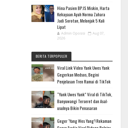
Hina Pasien BPJS Miskin, Harta
Kekayaan Ayah Norma Zahara
Jadi Sorotan, Melonjak 5 Kali
Lipat
Admin Oposisi
Aug 07,
2026
BERITA TERPOPULER
Viral Link Video Yank Uwes Yank
Gegerkan Medsos, Begini
Penjelasan Tren Ramai di TikTok
“Yank Uwes Yank” Viral di TikTok,
Banyuwangi Terseret dan Asal-
usulnya Bikin Penasaran
Geger ‘Yang Wes Yang’! Rekaman
Suara Erotis Viral Diduga Pelajar