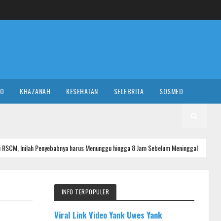
RO
KHAZANAH
KESEHATAN
SELEBRITA
SOSMED
nyebabnya harus Menunggu hingga 8 Jam Sebelum Meninggal
A
HUKUM
INFO TERPOPULER
Viral Link Video Yank Uwes Yank