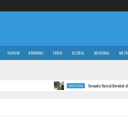
HUKUM
KRIMINAL
EKBIS
GLOBAL
NASIONAL
MET
Ternyata Yurizal Berobat di RSCM, Inilah Pe
NASIONAL