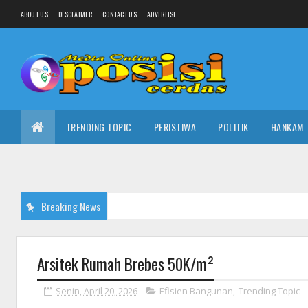
ABOUT US
DISCLAIMER
CONTACT US
ADVERTISE
TRENDING TOPIC
PERISTIWA
POLITIK
HANKAM
Breaking News
Arsitek Rumah Brebes 50K/m²
Senin, April 20, 2026
Efisien Bangunan
,
Trending Topic