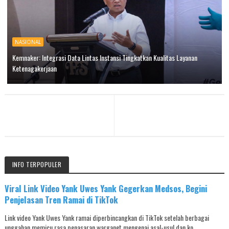
NASIONAL
Kemnaker: Integrasi Data Lintas Instansi Tingkatkan Kualitas Layanan
Ketenagakerjaan
INFO TERPOPULER
Viral Link Video Yank Uwes Yank Gegerkan Medsos, Begini
Penjelasan Tren Ramai di TikTok
Link video Yank Uwes Yank ramai diperbincangkan di TikTok setelah berbagai
unggahan memicu rasa penasaran warganet mengenai asal-usul dan ko...