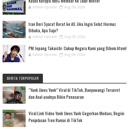
Kasus Korupsi MBG Melebar Ke Jalur Militer
Admin Oposisi
Aug 09, 2026
Iran Beri Syarat Berat ke AS Jika Ingin Selat Hormuz
Dibuka, Apa Saja?
Admin Oposisi
Aug 09, 2026
PM Jepang Takaichi: Cukup Negara Kami yang Dibom Atom!
Admin Oposisi
Aug 09, 2026
BERITA TERPOPULER
“Yank Uwes Yank” Viral di TikTok, Banyuwangi Terseret
dan Asal-usulnya Bikin Penasaran
Viral Link Video Yank Uwes Yank Gegerkan Medsos, Begini
Penjelasan Tren Ramai di TikTok