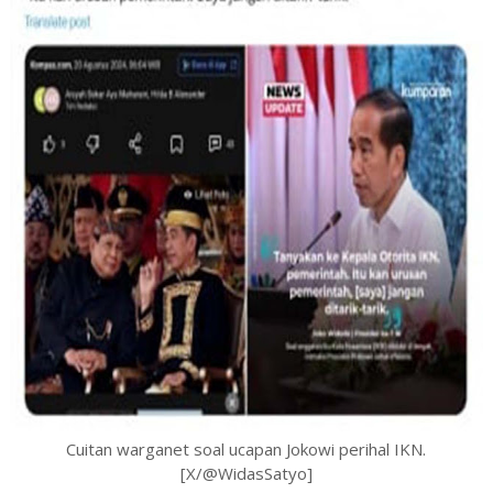
Cuitan warganet soal ucapan Jokowi perihal IKN.
[X/@WidasSatyo]