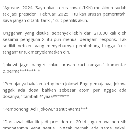
"Agustus 2024: 'Saya akan terus kawal (IKN) meskipun sudah
tak jadi presiden.' Februari 2025: 'Itu kan urusan pemerintah.
Saya jangan ditarik-tarik.'," cuit pemilik akun.
Unggahan yang disukai sebanyak lebih dari 21.000 kali oleh
sesama pengguna X itu pun menuai beragam respons. Tak
sedikit netizen yang menyebutnya pembohong hingga "cuci
tangan" untuk menyelamatkan diri.
"Jokowi jago banget kalau urusan cuci tangan," komentar
@perma*******_*
"Pemujanya bakalan tetap bela Jokowi. Bagi pemujanya, Jokowi
nggak ada dosa bahkan sebesar atom pun nggak ada
dosanya," tambah @yaaa*******
"Pembohong! Adili Jokowi," sahut @ams***
"Dari awal dilantik jadi presiden di 2014 juga mana ada sih
omongannya yang sesuai. Nggak pernah ada sama sekali.