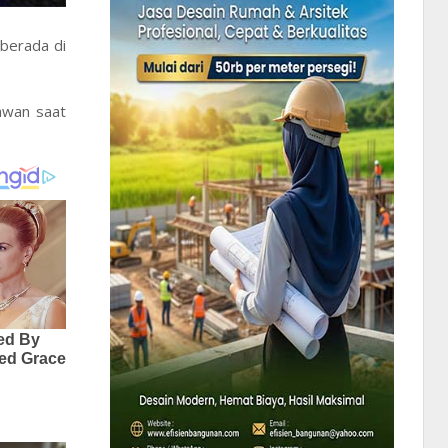
 berada di
awan saat