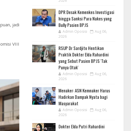
2026
DPR Desak Kemenkes Investigasi
hingga Sanksi Para Nakes yang
Bully Pasien BPJS
puan, jadi
Admin Oposisi
Aug 06,
2026
misi VIII
RSUP Dr Sardjito Hentikan
Praktik Dokter Elda Rahardini
yang Sebut Pasien BPJS 'Tak
Punya Otak'
Admin Oposisi
Aug 06,
2026
Menaker: ASN Kemnaker Harus
Hadirkan Dampak Nyata bagi
Masyarakat
Admin Oposisi
Aug 06,
2026
Dokter Elda Putri Rahardini