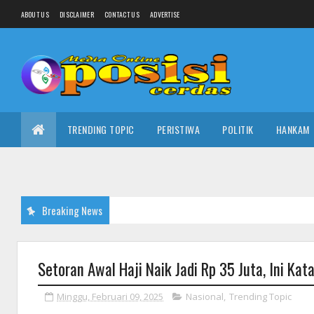
ABOUT US
DISCLAIMER
CONTACT US
ADVERTISE
TRENDING TOPIC
PERISTIWA
POLITIK
HANKAM
Breaking News
Setoran Awal Haji Naik Jadi Rp 35 Juta, Ini Ka
Minggu, Februari 09, 2025
Nasional
,
Trending Topic