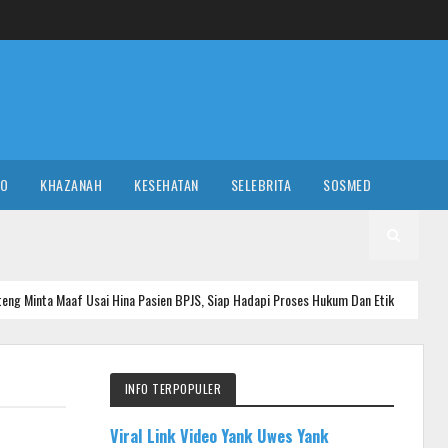
RO
KHAZANAH
KESEHATAN
SELEBRITA
SOSMED
ai Hina Pasien BPJS, Siap Hadapi Proses Hukum Dan Etik
NASIONAL
INFO TERPOPULER
Viral Link Video Yank Uwes Yank