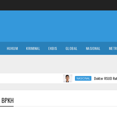
HUKUM
KRIMINAL
EKBIS
GLOBAL
NASIONAL
MET
Dokter RSUD Ruteng Minta Maaf Us
NASIONAL
ta BPKH