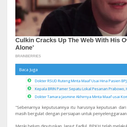
Baca Juga
Dokter RSUD Ruteng Minta Maaf Usai Hina Pasien BPJ
Kepala BRIN Pamer Sepatu Lokal Pesanan Prabowo, 
Dokter Tamara Jasmine Akhirnya Minta Maaf usai Kom
"Sebenarnya keputusannya itu harusnya keputusan da
masih bergulat dengan persiapan untuk penyelenggaraan ib
Meski belum diputuskan, lanjut Fadlul, BPKH telah mel