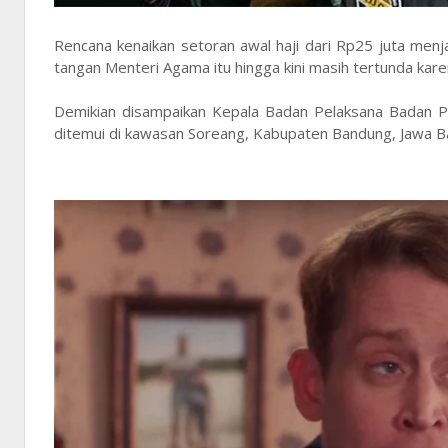
Rencana kenaikan setoran awal haji dari Rp25 juta men
tangan Menteri Agama itu hingga kini masih tertunda kar
Demikian disampaikan Kepala Badan Pelaksana Badan P
ditemui di kawasan Soreang, Kabupaten Bandung, Jawa B