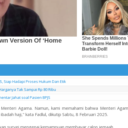
S, Siap Hadapi Proses Hukum Dan Etik
Harganya Tak Sampai Rp 80 Ribu
entar Jahat soal Pasien BPJS
ri Menteri Agama. Namun, kami memahami bahwa Menteri Agama
adah haji," kata Fadlul, dikutip Sabtu, 8 Februari 2025.
akukan survei mengenai kemampuan membayar calon jemaah.