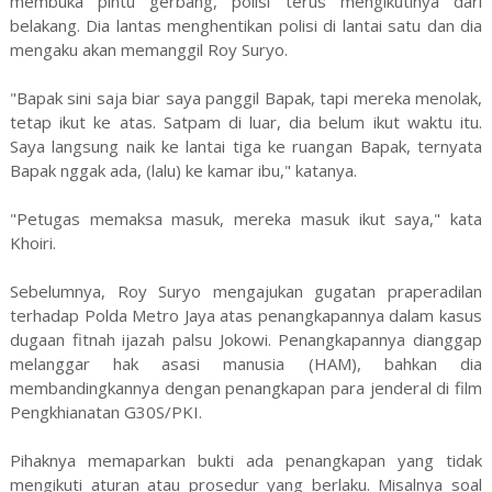
membuka pintu gerbang, polisi terus mengikutinya dari
belakang. Dia lantas menghentikan polisi di lantai satu dan dia
mengaku akan memanggil Roy Suryo.
"Bapak sini saja biar saya panggil Bapak, tapi mereka menolak,
tetap ikut ke atas. Satpam di luar, dia belum ikut waktu itu.
Saya langsung naik ke lantai tiga ke ruangan Bapak, ternyata
Bapak nggak ada, (lalu) ke kamar ibu," katanya.
"Petugas memaksa masuk, mereka masuk ikut saya," kata
Khoiri.
Sebelumnya, Roy Suryo mengajukan gugatan praperadilan
terhadap Polda Metro Jaya atas penangkapannya dalam kasus
dugaan fitnah ijazah palsu Jokowi. Penangkapannya dianggap
melanggar hak asasi manusia (HAM), bahkan dia
membandingkannya dengan penangkapan para jenderal di film
Pengkhianatan G30S/PKI.
Pihaknya memaparkan bukti ada penangkapan yang tidak
mengikuti aturan atau prosedur yang berlaku. Misalnya soal