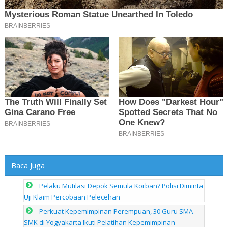
Baca Juga
Pelaku Mutilasi Depok Semula Korban? Polisi Diminta
Uji Klaim Percobaan Pelecehan
Perkuat Kepemimpinan Perempuan, 30 Guru SMA-
SMK di Yogyakarta Ikuti Pelatihan Kepemimpinan