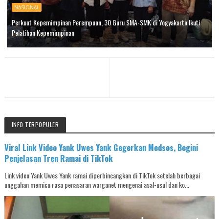
NASIONAL
Perkuat Kepemimpinan Perempuan, 30 Guru SMA-SMK di Yogyakarta Ikuti
Pelatihan Kepemimpinan
INFO TERPOPULER
Viral Link Video Yank Uwes Yank Gegerkan Medsos, Begini
Penjelasan Tren Ramai di TikTok
Link video Yank Uwes Yank ramai diperbincangkan di TikTok setelah berbagai
unggahan memicu rasa penasaran warganet mengenai asal-usul dan ko...