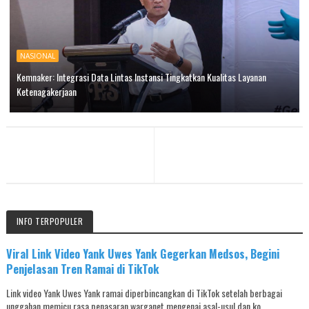
NASIONAL
Kemnaker: Integrasi Data Lintas Instansi Tingkatkan Kualitas Layanan
Ketenagakerjaan
INFO TERPOPULER
Viral Link Video Yank Uwes Yank Gegerkan Medsos, Begini
Penjelasan Tren Ramai di TikTok
Link video Yank Uwes Yank ramai diperbincangkan di TikTok setelah berbagai
unggahan memicu rasa penasaran warganet mengenai asal-usul dan ko...