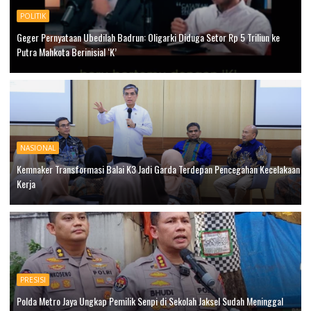
POLITIK
Geger Pernyataan Ubedilah Badrun: Oligarki Diduga Setor Rp 5 Triliun ke
Putra Mahkota Berinisial ‘K’
NASIONAL
Kemnaker Transformasi Balai K3 Jadi Garda Terdepan Pencegahan Kecelakaan
Kerja
PRESISI
Polda Metro Jaya Ungkap Pemilik Senpi di Sekolah Jaksel Sudah Meninggal