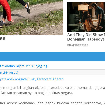
at? Sorotan Tajam untuk Kejagung
 Lirik Anies?
nyata Anak Anggota DPRD, Terancam Dipecat!
berani mengambil langkah ekstrem tersebut karena memandang ge
elainkan ancaman nyata bagi stabilitas negara.
 dari aspek keamanan, dari aspek budaya sangat berbahaya, k