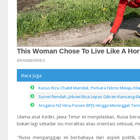
Baca Juga
Kasus Riza Chalid Mandek, Perkara Febrie Melaju Kil
Survei Rendah, Jokowi Bisa Lepas Gibran-Kaesang dan
Arogansi NZ Hina Pasien BPJS Hingga Meninggal: Ter
Ulama asal Kediri, Jawa Timur ini menjelaskan, Rusia 
bukan lagi sekadar isu moralitas atau orientasi seksual, m
"Rusia menganggap ini berbahaya dari aspek politik,