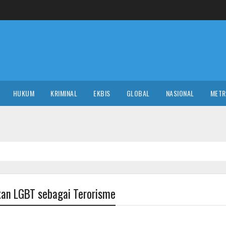
HUKUM
KRIMINAL
EKBIS
GLOBAL
NASIONAL
MET
NA
kan LGBT sebagai Terorisme