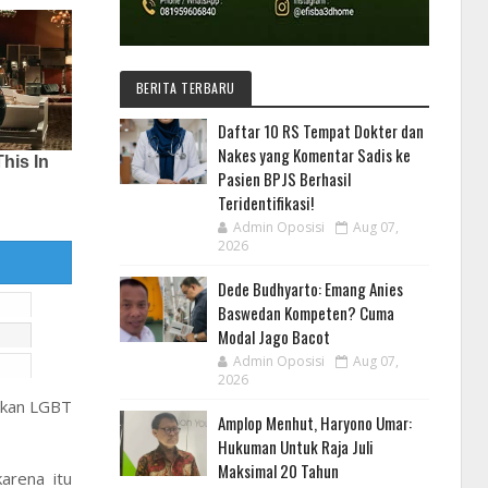
BERITA TERBARU
Daftar 10 RS Tempat Dokter dan
Nakes yang Komentar Sadis ke
Pasien BPJS Berhasil
Teridentifikasi!
Admin Oposisi
Aug 07,
2026
Dede Budhyarto: Emang Anies
Baswedan Kompeten? Cuma
Modal Jago Bacot
Admin Oposisi
Aug 07,
2026
rakan LGBT
Amplop Menhut, Haryono Umar:
Hukuman Untuk Raja Juli
Maksimal 20 Tahun
arena itu