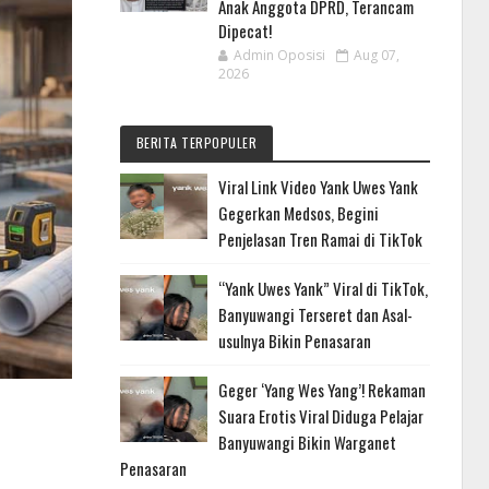
Anak Anggota DPRD, Terancam
Dipecat!
Admin Oposisi
Aug 07,
2026
BERITA TERPOPULER
Viral Link Video Yank Uwes Yank
Gegerkan Medsos, Begini
Penjelasan Tren Ramai di TikTok
“Yank Uwes Yank” Viral di TikTok,
Banyuwangi Terseret dan Asal-
usulnya Bikin Penasaran
Geger ‘Yang Wes Yang’! Rekaman
Suara Erotis Viral Diduga Pelajar
Banyuwangi Bikin Warganet
Penasaran