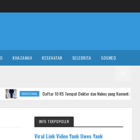
RO
KHAZANAH
KESEHATAN
SELEBRITA
SOSMED
Daftar 10 RS Tempat Dokter dan Nakes yang Komentar Sadis ke Pasien BPJS 
SIONAL
INFO TERPOPULER
Viral Link Video Yank Uwes Yank