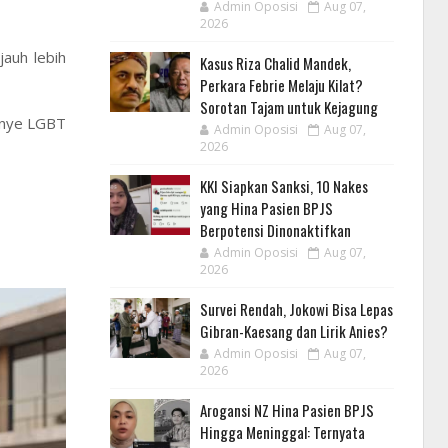
Admin Oposisi
Aug 07,
2026
auh lebih
Kasus Riza Chalid Mandek,
Perkara Febrie Melaju Kilat?
Sorotan Tajam untuk Kejagung
panye LGBT
Admin Oposisi
Aug 07,
2026
KKI Siapkan Sanksi, 10 Nakes
yang Hina Pasien BPJS
Berpotensi Dinonaktifkan
Admin Oposisi
Aug 07,
2026
Survei Rendah, Jokowi Bisa Lepas
Gibran-Kaesang dan Lirik Anies?
Admin Oposisi
Aug 07,
2026
Arogansi NZ Hina Pasien BPJS
Hingga Meninggal: Ternyata