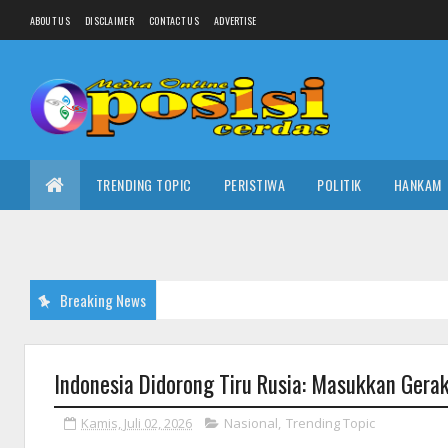
ABOUT US
DISCLAIMER
CONTACT US
ADVERTISE
TRENDING TOPIC
PERISTIWA
POLITIK
HANKAM
Breaking News
Indonesia Didorong Tiru Rusia: Masukkan Gera
Kamis, Juli 02, 2026
Nasional
,
Trending Topic