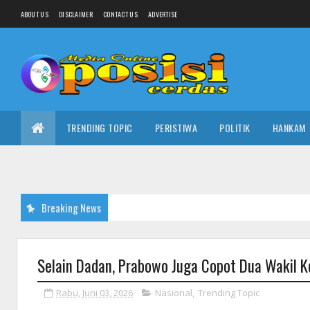
ABOUT US
DISCLAIMER
CONTACT US
ADVERTISE
TRENDING TOPIC
PERISTIWA
POLITIK
HANKAM
Breaking News
Selain Dadan, Prabowo Juga Copot Dua Wakil 
Rabu, Juni 03, 2026
Nasional
,
Trending Topic