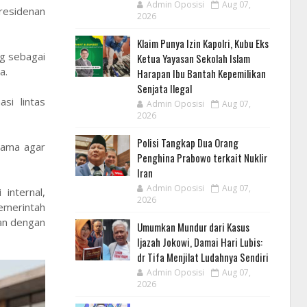
Admin Oposisi
Aug 07,
residenan
2026
Klaim Punya Izin Kapolri, Kubu Eks
g sebagai
Ketua Yayasan Sekolah Islam
a.
Harapan Ibu Bantah Kepemilikan
Senjata Ilegal
si lintas
Admin Oposisi
Aug 07,
2026
Polisi Tangkap Dua Orang
tama agar
Penghina Prabowo terkait Nuklir
Iran
Admin Oposisi
Aug 07,
internal,
2026
emerintah
lan dengan
Umumkan Mundur dari Kasus
Ijazah Jokowi, Damai Hari Lubis:
dr Tifa Menjilat Ludahnya Sendiri
Admin Oposisi
Aug 07,
2026