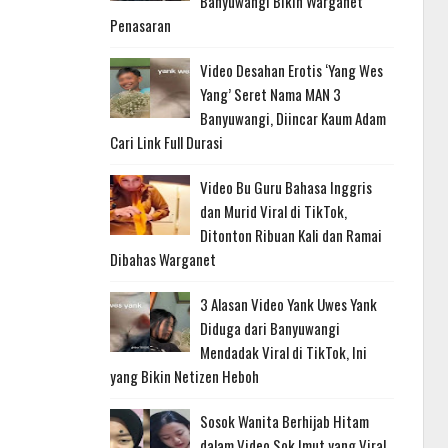
Banyuwangi Bikin Warganet
Penasaran
Video Desahan Erotis ‘Yang Wes
Yang’ Seret Nama MAN 3
Banyuwangi, Diincar Kaum Adam
Cari Link Full Durasi
Video Bu Guru Bahasa Inggris
dan Murid Viral di TikTok,
Ditonton Ribuan Kali dan Ramai
Dibahas Warganet
3 Alasan Video Yank Uwes Yank
Diduga dari Banyuwangi
Mendadak Viral di TikTok, Ini
yang Bikin Netizen Heboh
Sosok Wanita Berhijab Hitam
dalam Video Sok Imut yang Viral