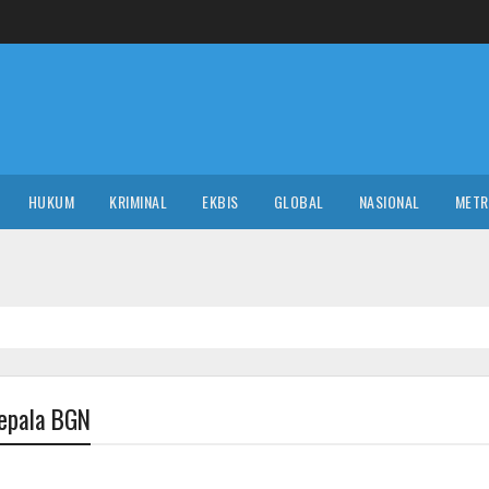
HUKUM
KRIMINAL
EKBIS
GLOBAL
NASIONAL
MET
Kepala BGN