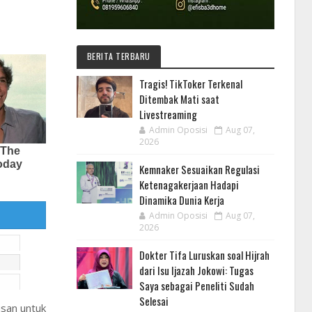
BERITA TERBARU
Tragis! TikToker Terkenal
Ditembak Mati saat
Livestreaming
Admin Oposisi
Aug 07,
2026
Kemnaker Sesuaikan Regulasi
Ketenagakerjaan Hadapi
Dinamika Dunia Kerja
Admin Oposisi
Aug 07,
2026
Dokter Tifa Luruskan soal Hijrah
dari Isu Ijazah Jokowi: Tugas
Saya sebagai Peneliti Sudah
Selesai
usan untuk