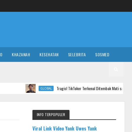
RO
KHAZANAH
KESEHATAN
SELEBRITA
SOSMED
Tragis! TikToker Terkenal Ditembak Mati saat Livestreaming
GLOBAL
INFO TERPOPULER
Viral Link Video Yank Uwes Yank