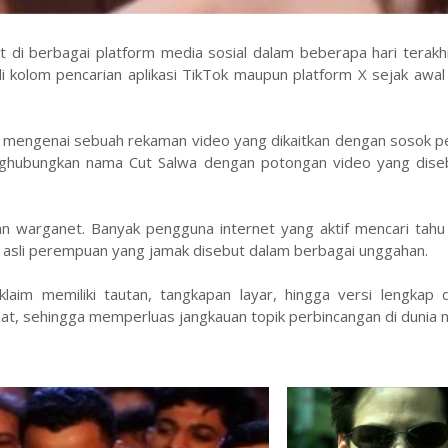
i berbagai platform media sosial dalam beberapa hari terakhir
i kolom pencarian aplikasi TikTok maupun platform X sejak awal
.
aim mengenai sebuah rekaman video yang dikaitkan dengan sosok
menghubungkan nama Cut Salwa dengan potongan video yang dise
gan warganet. Banyak pengguna internet yang aktif mencari tahu
s asli perempuan yang jamak disebut dalam berbagai unggahan.
im memiliki tautan, tangkapan layar, hingga versi lengkap d
pat, sehingga memperluas jangkauan topik perbincangan di dunia 