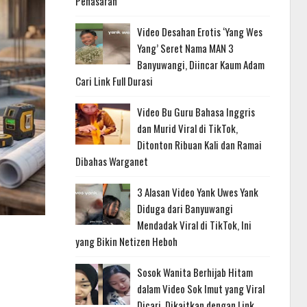
Penasaran
Video Desahan Erotis ‘Yang Wes
Yang’ Seret Nama MAN 3
Banyuwangi, Diincar Kaum Adam
Cari Link Full Durasi
Video Bu Guru Bahasa Inggris
dan Murid Viral di TikTok,
Ditonton Ribuan Kali dan Ramai
Dibahas Warganet
3 Alasan Video Yank Uwes Yank
Diduga dari Banyuwangi
Mendadak Viral di TikTok, Ini
yang Bikin Netizen Heboh
Sosok Wanita Berhijab Hitam
dalam Video Sok Imut yang Viral
Dicari, Dikaitkan dengan Link