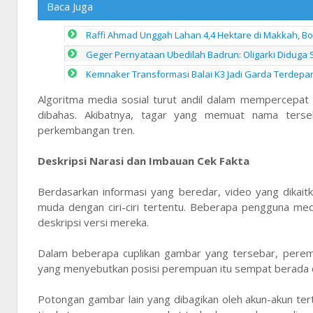
Baca Juga
Raffi Ahmad Unggah Lahan 4,4 Hektare di Makkah, B
Geger Pernyataan Ubedilah Badrun: Oligarki Diduga Set
Kemnaker Transformasi Balai K3 Jadi Garda Terdep
Algoritma media sosial turut andil dalam mempercepat
dibahas. Akibatnya, tagar yang memuat nama terseb
perkembangan tren.
Deskripsi Narasi dan Imbauan Cek Fakta
Berdasarkan informasi yang beredar, video yang dika
muda dengan ciri-ciri tertentu. Beberapa pengguna me
deskripsi versi mereka.
Dalam beberapa cuplikan gambar yang tersebar, peremp
yang menyebutkan posisi perempuan itu sempat berada di 
Potongan gambar lain yang dibagikan oleh akun-akun ter