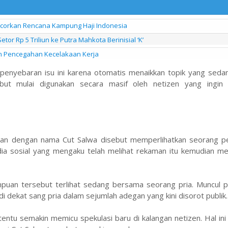
ocorkan Rencana Kampung Haji Indonesia
or Rp 5 Triliun ke Putra Mahkota Berinisial ‘K’
an Pencegahan Kecelakaan Kerja
 penyebaran isu ini karena otomatis menaikkan topik yang seda
ut mulai digunakan secara masif oleh netizen yang ingin 
itkan dengan nama Cut Salwa disebut memperlihatkan seorang 
dia sosial yang mengaku telah melihat rekaman itu kemudian m
uan tersebut terlihat sedang bersama seorang pria. Muncul pu
dekat sang pria dalam sejumlah adegan yang kini disorot publik.
tentu semakin memicu spekulasi baru di kalangan netizen. Hal i