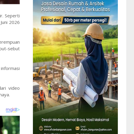
. Seperti
 Juni 2026
 perempuan
but-sebut
 informasi
ari video
maya.