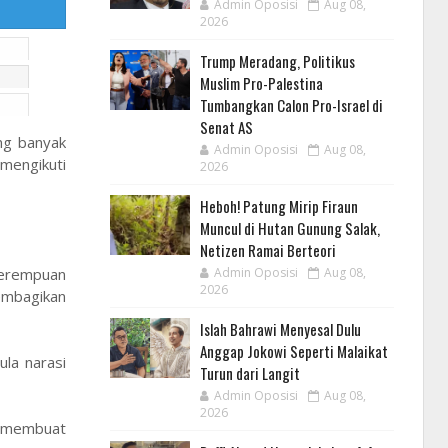
Admin Oposisi
Aug 08,
2026
Trump Meradang, Politikus
Muslim Pro-Palestina
Tumbangkan Calon Pro-Israel di
Senat AS
ng banyak
Admin Oposisi
Aug 08,
mengikuti
2026
Heboh! Patung Mirip Firaun
Muncul di Hutan Gunung Salak,
Netizen Ramai Berteori
perempuan
Admin Oposisi
Aug 08,
2026
embagikan
Islah Bahrawi Menyesal Dulu
Anggap Jokowi Seperti Malaikat
la narasi
Turun dari Langit
Admin Oposisi
Aug 08,
2026
ni membuat