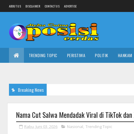
ABOUT US
DISCLAIMER
CONTACT US
ADVERTISE
TRENDING TOPIC
PERISTIWA
POLITIK
HANKAM
Breaking News
Nama Cut Salwa Mendadak Viral di TikTok dan
Rabu, Juni 03, 2026
Nasional
,
Trending Topic