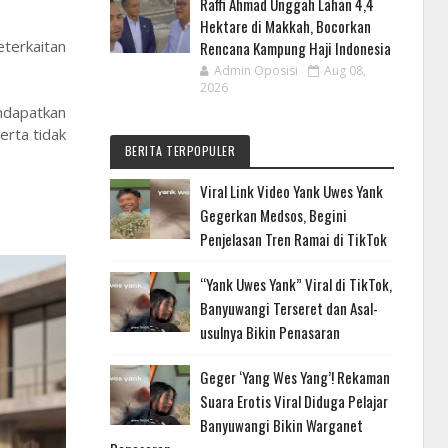
Raffi Ahmad Unggah Lahan 4,4
Hektare di Makkah, Bocorkan
terkaitan
Rencana Kampung Haji Indonesia
Admin Oposisi
Aug 08,
2026
ndapatkan
erta tidak
BERITA TERPOPULER
Viral Link Video Yank Uwes Yank
Gegerkan Medsos, Begini
Penjelasan Tren Ramai di TikTok
“Yank Uwes Yank” Viral di TikTok,
Banyuwangi Terseret dan Asal-
usulnya Bikin Penasaran
Geger ‘Yang Wes Yang’! Rekaman
Suara Erotis Viral Diduga Pelajar
Banyuwangi Bikin Warganet