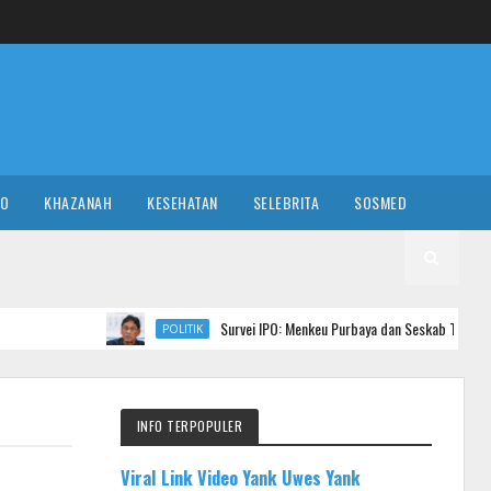
RO
KHAZANAH
KESEHATAN
SELEBRITA
SOSMED
Survei IPO: Menkeu Purbaya dan Seskab Teddy Jadi Menteri Berki
POLITIK
INFO TERPOPULER
Viral Link Video Yank Uwes Yank