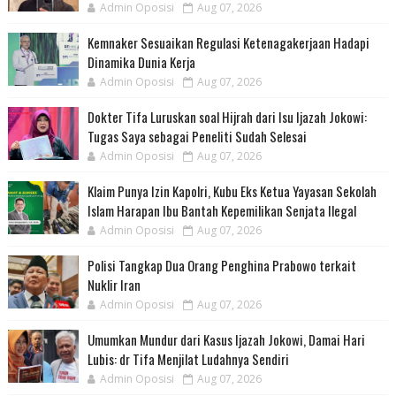
Admin Oposisi
Aug 07, 2026
Kemnaker Sesuaikan Regulasi Ketenagakerjaan Hadapi
Dinamika Dunia Kerja
Admin Oposisi
Aug 07, 2026
Dokter Tifa Luruskan soal Hijrah dari Isu Ijazah Jokowi:
Tugas Saya sebagai Peneliti Sudah Selesai
Admin Oposisi
Aug 07, 2026
Klaim Punya Izin Kapolri, Kubu Eks Ketua Yayasan Sekolah
Islam Harapan Ibu Bantah Kepemilikan Senjata Ilegal
Admin Oposisi
Aug 07, 2026
Polisi Tangkap Dua Orang Penghina Prabowo terkait
Nuklir Iran
Admin Oposisi
Aug 07, 2026
Umumkan Mundur dari Kasus Ijazah Jokowi, Damai Hari
Lubis: dr Tifa Menjilat Ludahnya Sendiri
Admin Oposisi
Aug 07, 2026