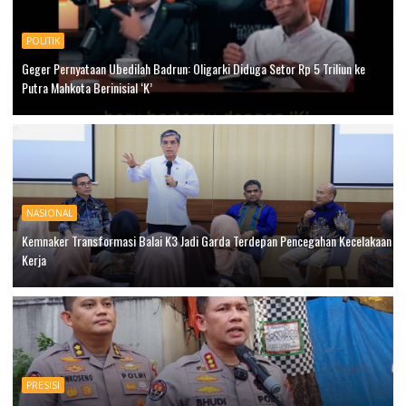
POLITIK
Geger Pernyataan Ubedilah Badrun: Oligarki Diduga Setor Rp 5 Triliun ke
Putra Mahkota Berinisial ‘K’
NASIONAL
Kemnaker Transformasi Balai K3 Jadi Garda Terdepan Pencegahan Kecelakaan
Kerja
PRESISI