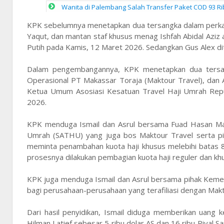
Wanita di Palembang Salah Transfer Paket COD 93 Ribu
KPK sebelumnya menetapkan dua tersangka dalam perkara
Yaqut, dan mantan staf khusus menag Ishfah Abidal Aziz 
Putih pada Kamis, 12 Maret 2026. Sedangkan Gus Alex di
Dalam pengembangannya, KPK menetapkan dua tersangk
Operasional PT Makassar Toraja (Maktour Travel), dan 
Ketua Umum Asosiasi Kesatuan Travel Haji Umrah Republ
2026.
KPK menduga Ismail dan Asrul bersama Fuad Hasan Mas
Umrah (SATHU) yang juga bos Maktour Travel serta pi
meminta penambahan kuota haji khusus melebihi batas 
prosesnya dilakukan pembagian kuota haji reguler dan k
KPK juga menduga Ismail dan Asrul bersama pihak Keme
bagi perusahaan-perusahaan yang terafiliasi dengan Makt
Dari hasil penyidikan, Ismail diduga memberikan uang
Hilman Latief sebesar 5 ribu dolar AS dan 16 ribu Riyal S