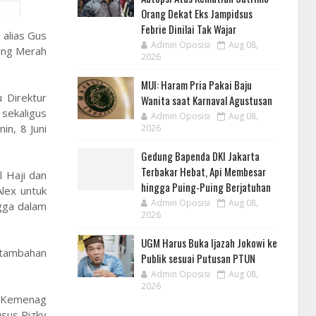
Orang Dekat Eks Jampidsus
Febrie Dinilai Tak Wajar
alias Gus
Admin Oposisi
Aug 08,
dung Merah
2026
MUI: Haram Pria Pakai Baju
 Direktur
Wanita saat Karnaval Agustusan
 sekaligus
Admin Oposisi
Aug 08,
n, 8 Juni
2026
Gedung Bapenda DKI Jakarta
Terbakar Hebat, Api Membesar
 Haji dan
hingga Puing-Puing Berjatuhan
lex untuk
Admin Oposisi
Aug 08,
gga dalam
2026
UGM Harus Buka Ijazah Jokowi ke
 tambahan
Publik sesuai Putusan PTUN
Admin Oposisi
Aug 08,
2026
U Kemenag
usus Rizky