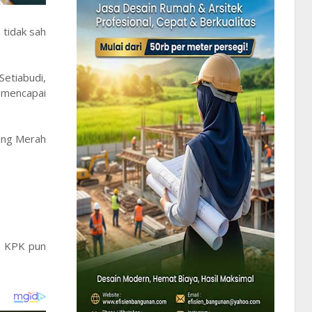
tidak sah
etiabudi,
 mencapai
dung Merah
. KPK pun