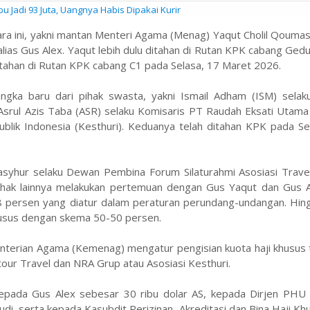
 Jadi 93 Juta, Uangnya Habis Dipakai Kurir
 ini, yakni mantan Menteri Agama (Menag) Yaqut Cholil Qoumas 
alias Gus Alex. Yaqut lebih dulu ditahan di Rutan KPK cabang Ge
tahan di Rutan KPK cabang C1 pada Selasa, 17 Maret 2026.
a baru dari pihak swasta, yakni Ismail Adham (ISM) selaku
Asrul Azis Taba (ASR) selaku Komisaris PT Raudah Eksati Utama
ik Indonesia (Kesthuri). Keduanya telah ditahan KPK pada Seni
yhur selaku Dewan Pembina Forum Silaturahmi Asosiasi Travel
hak lainnya melakukan pertemuan dengan Gus Yaqut dan Gus A
8 persen yang diatur dalam peraturan perundang-undangan. Hin
husus dengan skema 50-50 persen.
nterian Agama (Kemenag) mengatur pengisian kuota haji khusus
our Travel dan NRA Grup atau Asosiasi Kesthuri.
 kepada Gus Alex sebesar 30 ribu dolar AS, kepada Dirjen PH
audi, serta kepada Kasubdit Perizinan, Akreditasi dan Bina Haji Kh