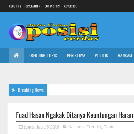
ABOUT US
DISCLAIMER
CONTACT US
ADVERTISE
TRENDING TOPIC
PERISTIWA
POLITIK
HANKAM
Breaking News
Fuad Hasan Ngakak Ditanya Keuntungan Haram R
Kamis, Juni 18, 2026
Nasional
,
Trending Topic