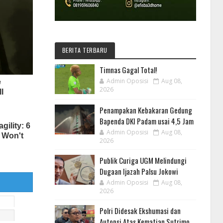
BERITA TERBARU
Timnas Gagal Total!
Admin Oposisi
Aug 08,
2026
Penampakan Kebakaran Gedung
Bapenda DKI Padam usai 4,5 Jam
Admin Oposisi
Aug 08,
2026
Publik Curiga UGM Melindungi
Dugaan Ijazah Palsu Jokowi
Admin Oposisi
Aug 08,
2026
Polri Didesak Ekshumasi dan
Autopsi Atas Kematian Sutrimo