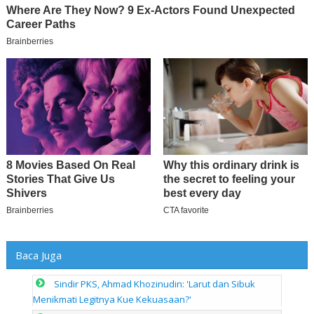
Baca Juga
Sindir PKS, Ahmad Khozinudin: 'Larut dan Sibuk
Menikmati Legitnya Kue Kekuasaan?'