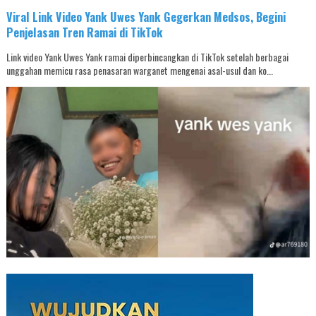
Viral Link Video Yank Uwes Yank Gegerkan Medsos, Begini
Penjelasan Tren Ramai di TikTok
Link video Yank Uwes Yank ramai diperbincangkan di TikTok setelah berbagai
unggahan memicu rasa penasaran warganet mengenai asal-usul dan ko...