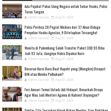
Ada Pejabat Pakai Uang Negara untuk Sebar Hoaks, Polisi
Turun Tangan
Admin Oposisi
Aug 07, 2026
Polisi Periksa 28 Pegiat Medsos dari 37 Akun Diduga
Penyebar Hoaks Agustus, 9 Ditetapkan Tersangka!
Admin Oposisi
Aug 07, 2026
Wanita di Palembang Salah Transfer Paket COD 93 Ribu
Jadi 93 Juta, Uangnya Habis Dipakai Kurir
Admin Oposisi
Aug 07, 2026
Bocoran Kursi Baru Buat Kapolri yang (Mungkin) Dicopot:
BIN atau Menko Polhukam?
Admin Oposisi
Aug 07, 2026
Feri Amsari Temui Ustadz Adi Hidayat, Benarkah Dirayu
Agar Mau Jadi Menteri Agama di Kabinet Bayangan?
Admin Oposisi
Aug 07, 2026
Dokter Tifa Tegaskan Hijrah Bukan Mundur, Siap Buktikan