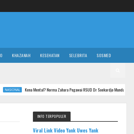
RO
KHAZANAH
KESEHATAN
SELEBRITA
SOSMED
a Mental? Norma Zahara Pegawai RSUD Dr Soekardjo Mundur Setelah Hina Pasien BPJS
INFO TERPOPULER
Viral Link Video Yank Uwes Yank