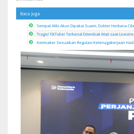
Baca Juga
Sempat Alibi Akun Dipakai Suami, Dokter Hediana Cib
Tragis! TikToker Terkenal Ditembak Mati saat Livestr
Kemnaker Sesuaikan Regulasi Ketenagakerjaan Hada