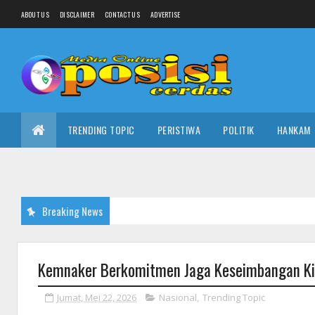
ABOUT US
DISCLAIMER
CONTACT US
ADVERTISE
TRENDING TOPIC
PERISTIWA
POLITIK
HANKAM
Breaking News
Kemnaker Berkomitmen Jaga Keseimbangan Kin
Jumat, Mei 22, 2026
Nasional
,
Trending Topic