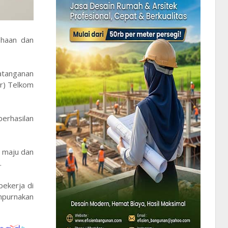
ahaan dan
atanganan
r) Telkom
berhasilan
s maju dan
.
pekerja di
empurnakan