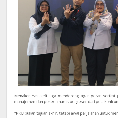
Menaker Yassierli juga mendorong agar peran serikat 
manajemen dan pekerja harus bergeser dari pola konfronta
"PKB bukan tujuan akhir, tetapi awal perjalanan untuk me