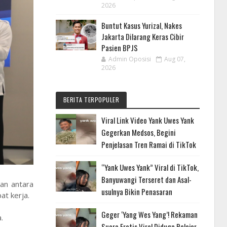
2026
Buntut Kasus Yurizal, Nakes
Jakarta Dilarang Keras Cibir
Pasien BPJS
Admin Oposisi
Aug 07,
2026
BERITA TERPOPULER
Viral Link Video Yank Uwes Yank
Gegerkan Medsos, Begini
Penjelasan Tren Ramai di TikTok
“Yank Uwes Yank” Viral di TikTok,
Banyuwangi Terseret dan Asal-
an antara
usulnya Bikin Penasaran
at kerja.
Geger ‘Yang Wes Yang’! Rekaman
.
Suara Erotis Viral Diduga Pelajar