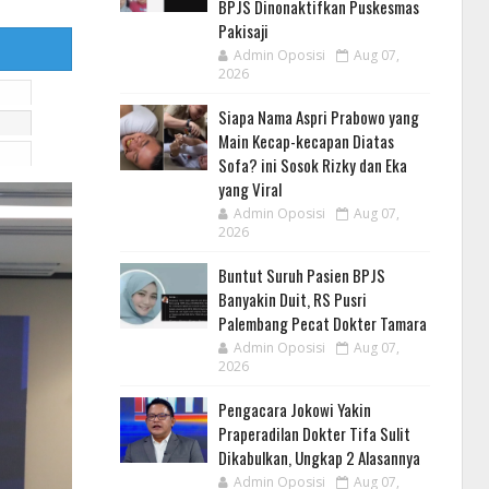
BPJS Dinonaktifkan Puskesmas
Pakisaji
Admin Oposisi
Aug 07,
2026
Siapa Nama Aspri Prabowo yang
Main Kecap-kecapan Diatas
Sofa? ini Sosok Rizky dan Eka
yang Viral
Admin Oposisi
Aug 07,
2026
Buntut Suruh Pasien BPJS
Banyakin Duit, RS Pusri
Palembang Pecat Dokter Tamara
Admin Oposisi
Aug 07,
2026
Pengacara Jokowi Yakin
Praperadilan Dokter Tifa Sulit
Dikabulkan, Ungkap 2 Alasannya
Admin Oposisi
Aug 07,