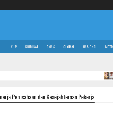
HUKUM
KRIMINAL
EKBIS
GLOBAL
NASIONAL
MET
Ken
NASIONAL
erja Perusahaan dan Kesejahteraan Pekerja