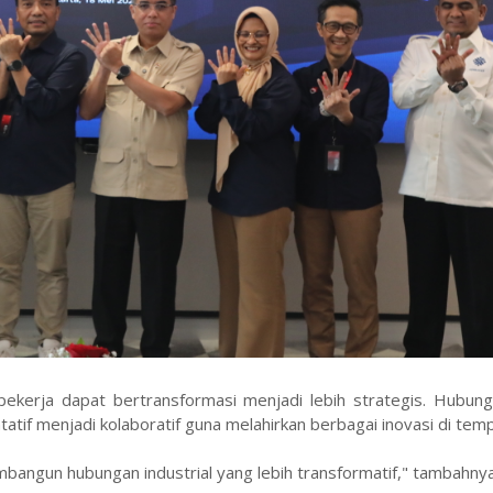
pekerja dapat bertransformasi menjadi lebih strategis. Hubung
tif menjadi kolaboratif guna melahirkan berbagai inovasi di temp
mbangun hubungan industrial yang lebih transformatif," tambahnya