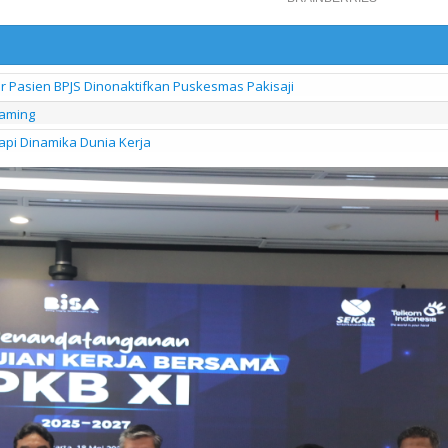
ir Pasien BPJS Dinonaktifkan Puskesmas Pakisaji
eaming
pi Dinamika Dunia Kerja