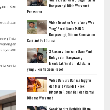
Banyuwangi Bikin Warganet
rgaan, dan
Penasaran
perusahaan
Video Desahan Erotis ‘Yang Wes
Yang’ Seret Nama MAN 3
Banyuwangi, Diincar Kaum Adam
nce (Tata
Cari Link Full Durasi
ewenangan
it system
3 Alasan Video Yank Uwes Yank
Diduga dari Banyuwangi
Mendadak Viral di TikTok, Ini
erta serta
yang Bikin Netizen Heboh
Video Bu Guru Bahasa Inggris
dan Murid Viral di TikTok,
Ditonton Ribuan Kali dan Ramai
Dibahas Warganet
Sosok Wanita Berhijab Hitam