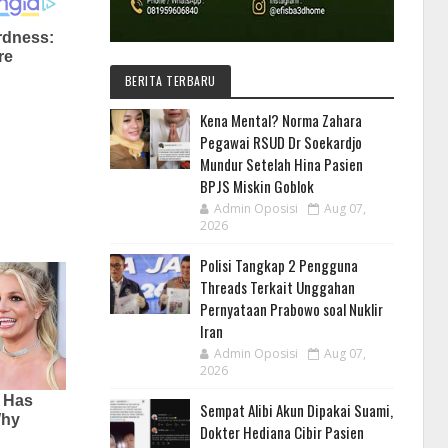
BERITA TERBARU
Kena Mental? Norma Zahara
Pegawai RSUD Dr Soekardjo
Mundur Setelah Hina Pasien
BPJS Miskin Goblok
Admin Oposisi
Aug 07,
2026
Polisi Tangkap 2 Pengguna
Threads Terkait Unggahan
Pernyataan Prabowo soal Nuklir
Iran
Admin Oposisi
Aug 07,
2026
Sempat Alibi Akun Dipakai Suami,
Dokter Hediana Cibir Pasien