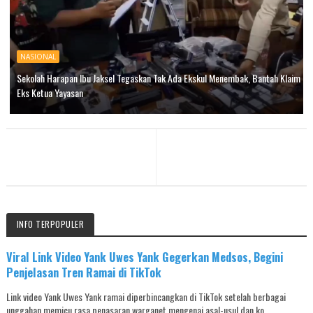
NASIONAL
Sekolah Harapan Ibu Jaksel Tegaskan Tak Ada Ekskul Menembak, Bantah Klaim
Eks Ketua Yayasan
INFO TERPOPULER
Viral Link Video Yank Uwes Yank Gegerkan Medsos, Begini
Penjelasan Tren Ramai di TikTok
Link video Yank Uwes Yank ramai diperbincangkan di TikTok setelah berbagai
unggahan memicu rasa penasaran warganet mengenai asal-usul dan ko...