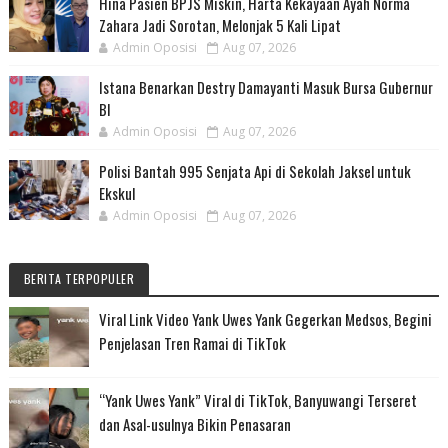
Hina Pasien BPJS Miskin, Harta Kekayaan Ayah Norma
Zahara Jadi Sorotan, Melonjak 5 Kali Lipat
Admin Oposisi
Aug 07, 2026
Istana Benarkan Destry Damayanti Masuk Bursa Gubernur
BI
Admin Oposisi
Aug 07, 2026
Polisi Bantah 995 Senjata Api di Sekolah Jaksel untuk
Ekskul
Admin Oposisi
Aug 07, 2026
BERITA TERPOPULER
Viral Link Video Yank Uwes Yank Gegerkan Medsos, Begini
Penjelasan Tren Ramai di TikTok
“Yank Uwes Yank” Viral di TikTok, Banyuwangi Terseret
dan Asal-usulnya Bikin Penasaran