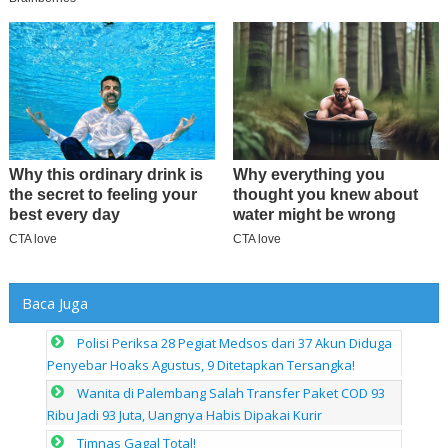
Baca Juga
Polisi Periksa 28 Pegiat Medsos dari 37 Akun Diduga
Penyebar Hoaks Agustus, 9 Ditetapkan Tersangka!
Wanita di Palembang Salah Transfer Paket COD 93
Ribu Jadi 93 Juta, Uangnya Habis Dipakai Kurir
Timnas Gagal Total!