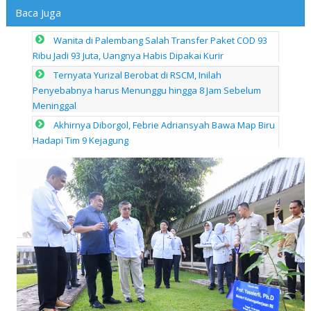
Baca Juga
Wanita di Palembang Salah Transfer Paket COD 93
Ribu Jadi 93 Juta, Uangnya Habis Dipakai Kurir
Ternyata Yurizal Berobat di RSCM, Inilah
Penyebabnya harus Menunggu hingga 8 Jam Sebelum
Meninggal
Akhirnya Diborgol, Febrie Adriansyah Bawa Map Biru
Hadapi Tim 9 Kejagung