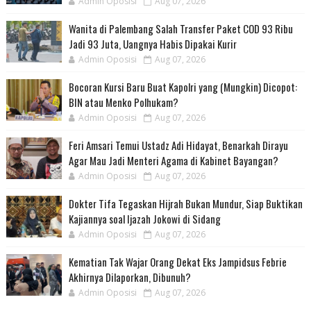
Admin Oposisi
Aug 07, 2026
Wanita di Palembang Salah Transfer Paket COD 93 Ribu
Jadi 93 Juta, Uangnya Habis Dipakai Kurir
Admin Oposisi
Aug 07, 2026
Bocoran Kursi Baru Buat Kapolri yang (Mungkin) Dicopot:
BIN atau Menko Polhukam?
Admin Oposisi
Aug 07, 2026
Feri Amsari Temui Ustadz Adi Hidayat, Benarkah Dirayu
Agar Mau Jadi Menteri Agama di Kabinet Bayangan?
Admin Oposisi
Aug 07, 2026
Dokter Tifa Tegaskan Hijrah Bukan Mundur, Siap Buktikan
Kajiannya soal Ijazah Jokowi di Sidang
Admin Oposisi
Aug 07, 2026
Kematian Tak Wajar Orang Dekat Eks Jampidsus Febrie
Akhirnya Dilaporkan, Dibunuh?
Admin Oposisi
Aug 07, 2026