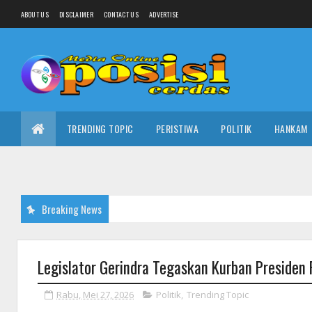
ABOUT US
DISCLAIMER
CONTACT US
ADVERTISE
TRENDING TOPIC
PERISTIWA
POLITIK
HANKAM
Breaking News
Legislator Gerindra Tegaskan Kurban Presiden 
Rabu, Mei 27, 2026
Politik
,
Trending Topic