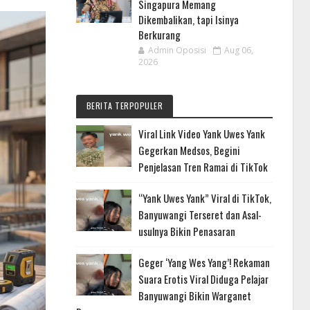
Singapura Memang
Dikembalikan, tapi Isinya
Berkurang
Admin Oposisi
Aug 06,
2026
BERITA TERPOPULER
Viral Link Video Yank Uwes Yank
Gegerkan Medsos, Begini
Penjelasan Tren Ramai di TikTok
“Yank Uwes Yank” Viral di TikTok,
Banyuwangi Terseret dan Asal-
usulnya Bikin Penasaran
Geger ‘Yang Wes Yang’! Rekaman
Suara Erotis Viral Diduga Pelajar
Banyuwangi Bikin Warganet