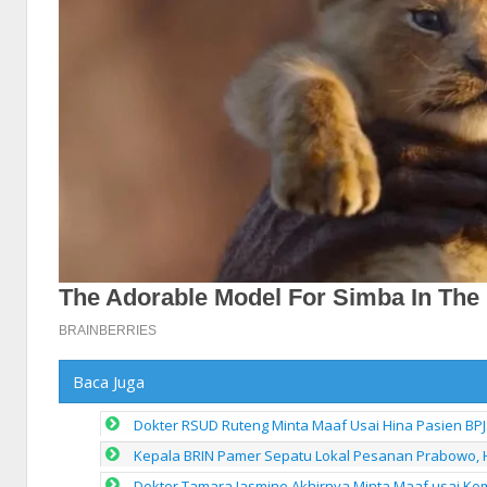
Baca Juga
Dokter RSUD Ruteng Minta Maaf Usai Hina Pasien BPJ
Kepala BRIN Pamer Sepatu Lokal Pesanan Prabowo, 
Dokter Tamara Jasmine Akhirnya Minta Maaf usai Kom