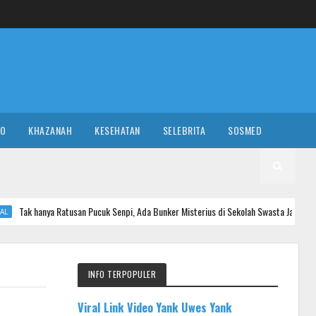
RO
KHAZANAH
KESEHATAN
SELEBRITA
SOSMED
tusan Pucuk Senpi, Ada Bunker Misterius di Sekolah Swasta Jaksel
NASI
INFO TERPOPULER
Viral Link Video Yank Uwes Yank