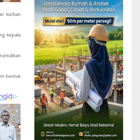
an kurban
ng kepala
runtukkan
lam bentuk