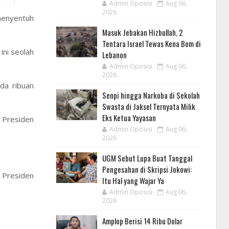
Admin Oposisi
Aug 06,
2026
menyentuh
Masuk Jebakan Hizbullah, 2
Tentara Israel Tewas Kena Bom di
ini seolah
Lebanon
Admin Oposisi
Aug 06,
2026
da ribuan
Senpi hingga Narkoba di Sekolah
Swasta di Jaksel Ternyata Milik
Eks Ketua Yayasan
 Presiden
Admin Oposisi
Aug 06,
2026
UGM Sebut Lupa Buat Tanggal
Pengesahan di Skripsi Jokowi:
 Presiden
Itu Hal yang Wajar Ya
Admin Oposisi
Aug 06,
2026
Amplop Berisi 14 Ribu Dolar