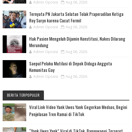
Admin Oposisi
Aug 06, 2026
Ternyata PN Jakarta Selatan Tolak Praperadilan Ketiga
Roy Suryo karena Cacat Formil
Admin Oposisi
Aug 06, 2026
Hak Pasien Mengeluh Dijamin Konstitusi, Nakes Dilarang
Merundung
Admin Oposisi
Aug 06, 2026
Saepul Pelaku Mutilasi di Depok Diduga Anggota
Komunitas Gay
Admin Oposisi
Aug 06, 2026
BERITA TERPOPULER
Viral Link Video Yank Uwes Yank Gegerkan Medsos, Begini
Penjelasan Tren Ramai di TikTok
“Yank Uwes Yank” Viral di TikTok, Banyuwangi Terseret