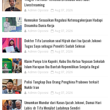
Livestreaming
Admin Oposisi
Aug 07, 2026
Kemnaker Sesuaikan Regulasi Ketenagakerjaan Hadapi
Dinamika Dunia Kerja
Admin Oposisi
Aug 07, 2026
Dokter Tifa Luruskan soal Hijrah dari Isu Ijazah Jokowi:
Tugas Saya sebagai Peneliti Sudah Selesai
Admin Oposisi
Aug 07, 2026
Klaim Punya Izin Kapolri, Kubu Eks Ketua Yayasan Sekolah
Islam Harapan Ibu Bantah Kepemilikan Senjata Ilegal
Admin Oposisi
Aug 07, 2026
Polisi Tangkap Dua Orang Penghina Prabowo terkait
Nuklir Iran
Admin Oposisi
Aug 07, 2026
Umumkan Mundur dari Kasus Ijazah Jokowi, Damai Hari
Lubis: dr Tifa Menjilat Ludahnya Sendiri