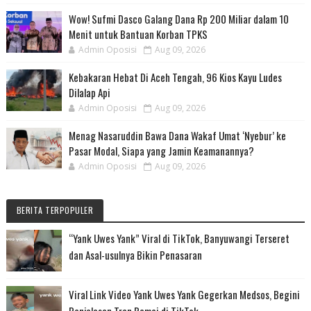
Wow! Sufmi Dasco Galang Dana Rp 200 Miliar dalam 10
Menit untuk Bantuan Korban TPKS
Admin Oposisi
Aug 09, 2026
Kebakaran Hebat Di Aceh Tengah, 96 Kios Kayu Ludes
Dilalap Api
Admin Oposisi
Aug 09, 2026
Menag Nasaruddin Bawa Dana Wakaf Umat ‘Nyebur’ ke
Pasar Modal, Siapa yang Jamin Keamanannya?
Admin Oposisi
Aug 09, 2026
BERITA TERPOPULER
“Yank Uwes Yank” Viral di TikTok, Banyuwangi Terseret
dan Asal-usulnya Bikin Penasaran
Viral Link Video Yank Uwes Yank Gegerkan Medsos, Begini
Penjelasan Tren Ramai di TikTok