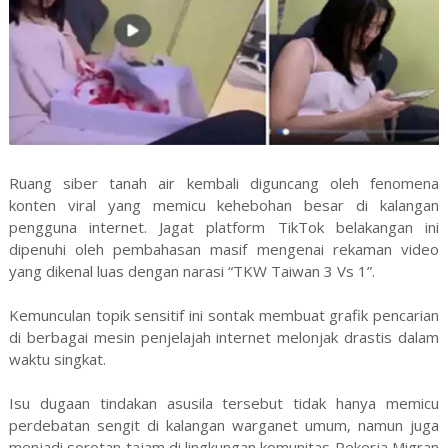
Ruang siber tanah air kembali diguncang oleh fenomena
konten viral yang memicu kehebohan besar di kalangan
pengguna internet. Jagat platform TikTok belakangan ini
dipenuhi oleh pembahasan masif mengenai rekaman video
yang dikenal luas dengan narasi “TKW Taiwan 3 Vs 1”.
Kemunculan topik sensitif ini sontak membuat grafik pencarian
di berbagai mesin penjelajah internet melonjak drastis dalam
waktu singkat.
Isu dugaan tindakan asusila tersebut tidak hanya memicu
perdebatan sengit di kalangan warganet umum, namun juga
menjadi sorotan tajam di lingkungan komunitas Pekerja Migran