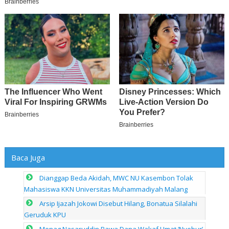
Baca Juga
Dianggap Beda Akidah, MWC NU Kasembon Tolak
Mahasiswa KKN Universitas Muhammadiyah Malang
Arsip Ijazah Jokowi Disebut Hilang, Bonatua Silalahi
Geruduk KPU