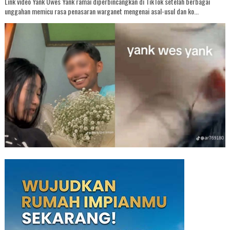
Link video Yank Uwes Yank ramai diperbincangkan di TikTok setelah berbagai
unggahan memicu rasa penasaran warganet mengenai asal-usul dan ko...