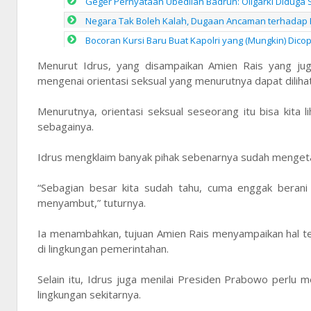
Geger Pernyataan Ubedilah Badrun: Oligarki Diduga Set
Negara Tak Boleh Kalah, Dugaan Ancaman terhadap K
Bocoran Kursi Baru Buat Kapolri yang (Mungkin) Dico
Menurut Idrus, yang disampaikan Amien Rais yang jug
mengenai orientasi seksual yang menurutnya dapat dilihat 
Menurutnya, orientasi seksual seseorang itu bisa kita li
sebagainya.
Idrus mengklaim banyak pihak sebenarnya sudah mengeta
“Sebagian besar kita sudah tahu, cuma enggak bera
menyambut,” tuturnya.
Ia menambahkan, tujuan Amien Rais menyampaikan hal t
di lingkungan pemerintahan.
Selain itu, Idrus juga menilai Presiden Prabowo perlu 
lingkungan sekitarnya.