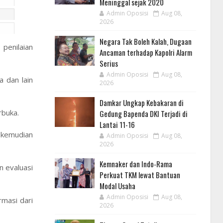
Meninggal sejak 2020
Admin Oposisi
Aug 08,
2026
Negara Tak Boleh Kalah, Dugaan
penilaian
Ancaman terhadap Kapolri Alarm
Serius
Admin Oposisi
Aug 08,
a dan lain
2026
Damkar Ungkap Kebakaran di
rbuka.
Gedung Bapenda DKI Terjadi di
Lantai 11-16
 kemudian
Admin Oposisi
Aug 08,
2026
Kemnaker dan Indo-Rama
 evaluasi
Perkuat TKM lewat Bantuan
Modal Usaha
Admin Oposisi
Aug 08,
rmasi dari
2026