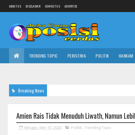
ABOUT US
DISCLAIMER
CONTACT US
ADVERTISE
TRENDING TOPIC
PERISTIWA
POLITIK
HANKAM
Breaking News
Amien Rais Tidak Menuduh Liwath, Namun Lebih
Minggu, Mei 10, 2026
Politik
,
Trending Topic