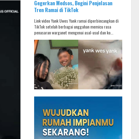
Gegerkan Medsos, Begini Penjelasan
Tren Ramai di TikTok
Link video Yank Uwes Yank ramai diperbincangkan di
TikTok setelah berbagai unggahan memicu rasa
penasaran warganet mengenai asal-usul dan ko...