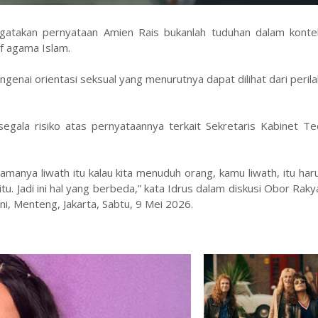
atakan pernyataan Amien Rais bukanlah tuduhan dalam konte
if agama Islam.
enai orientasi seksual yang menurutnya dapat dilihat dari perila
gala risiko atas pernyataannya terkait Sekretaris Kabinet Te
namanya liwath itu kalau kita menuduh orang, kamu liwath, itu ha
 itu. Jadi ini hal yang berbeda,” kata Idrus dalam diskusi Obor Rak
ni, Menteng, Jakarta, Sabtu, 9 Mei 2026.