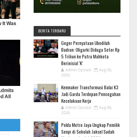
BERITA TERBARU
Geger Pernyataan Ubedilah
Badrun: Oligarki Diduga Setor Rp
5 Triliun ke Putra Mahkota
Berinisial ‘K’
Admin Oposisi
Aug 08,
2026
Kemnaker Transformasi Balai K3
Jadi Garda Terdepan Pencegahan
Kecelakaan Kerja
Admin Oposisi
Aug 08,
2026
Polda Metro Jaya Ungkap Pemilik
Senpi di Sekolah Jaksel Sudah