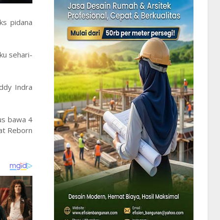
ks pidana
ku sehari-
ddy Indra
rus bawa 4
yat Reborn