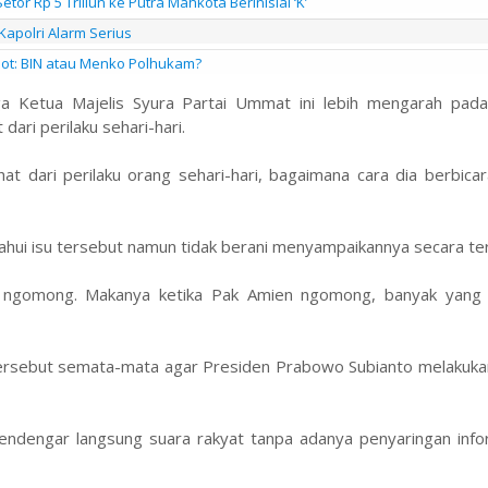
or Rp 5 Triliun ke Putra Mahkota Berinisial ‘K’
apolri Alarm Serius
pot: BIN atau Menko Polhukam?
a Ketua Majelis Syura Partai Ummat ini lebih mengarah pada 
dari perilaku sehari-hari.
hat dari perilaku orang sehari-hari, bagaimana cara dia berbicar
hui isu tersebut namun tidak berani menyampaikannya secara te
ni ngomong. Makanya ketika Pak Amien ngomong, banyak yang
ersebut semata-mata agar Presiden Prabowo Subianto melakukan
mendengar langsung suara rakyat tanpa adanya penyaringan info