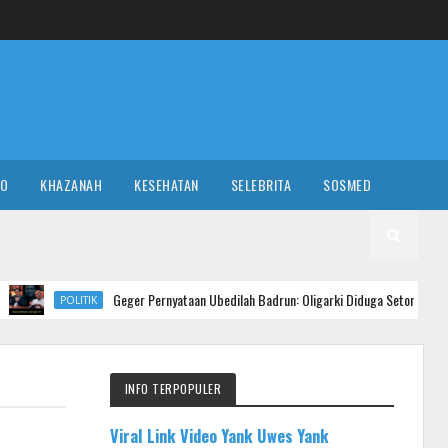
RO
KHAZANAH
KESEHATAN
SELEBRITA
SOSMED
Geger Pernyataan Ubedilah Badrun: Oligarki Diduga Setor Rp 5 Triliun ke Putra Ma
IK
INFO TERPOPULER
Viral Link Video Yank Uwes Yank