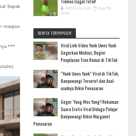
Timnas Gagal Total!
sal Bapak
Admin Oposisi
Aug 08,
2026
um maupun
BERITA TERPOPULER
Viral Link Video Yank Uwes Yank
nya.***
Gegerkan Medsos, Begini
Penjelasan Tren Ramai di TikTok
outube)
“Yank Uwes Yank” Viral di TikTok,
Banyuwangi Terseret dan Asal-
usulnya Bikin Penasaran
Geger ‘Yang Wes Yang’! Rekaman
Suara Erotis Viral Diduga Pelajar
Banyuwangi Bikin Warganet
Penasaran