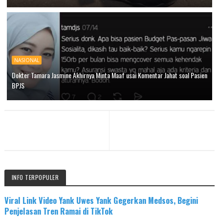
NASIONAL
Dokter Tamara Jasmine Akhirnya Minta Maaf usai Komentar Jahat soal Pasien
BPJS
INFO TERPOPULER
Viral Link Video Yank Uwes Yank Gegerkan Medsos, Begini
Penjelasan Tren Ramai di TikTok