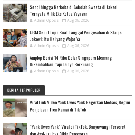
Senpi hingga Narkoba di Sekolah Swasta di Jaksel
Ternyata Milik Eks Ketua Yayasan
Admin Oposisi
Aug 06, 2026
UGM Sebut Lupa Buat Tanggal Pengesahan di Skripsi
Jokowi: Itu Hal yang Wajar Ya
Admin Oposisi
Aug 06, 2026
Amplop Berisi 14 Ribu Dolar Singapura Memang
Dikembalikan, tapi Isinya Berkurang
Admin Oposisi
Aug 06, 2026
BERITA TERPOPULER
Viral Link Video Yank Uwes Yank Gegerkan Medsos, Begini
Penjelasan Tren Ramai di TikTok
“Yank Uwes Yank” Viral di TikTok, Banyuwangi Terseret
dan Asal-usulnya Bikin Penasaran