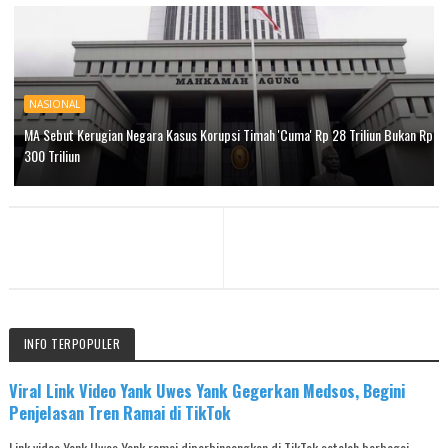
NASIONAL
MA Sebut Kerugian Negara Kasus Korupsi Timah 'Cuma' Rp 28 Triliun Bukan Rp
300 Triliun
INFO TERPOPULER
Viral Link Video Yank Uwes Yank Gegerkan Medsos, Begini
Penjelasan Tren Ramai di TikTok
Link video Yank Uwes Yank ramai diperbincangkan di TikTok setelah berbagai