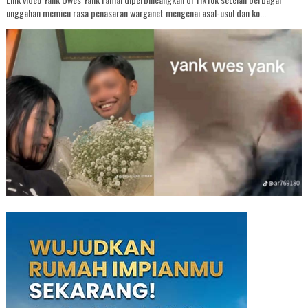
unggahan memicu rasa penasaran warganet mengenai asal-usul dan ko...