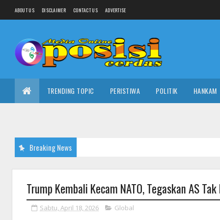
ABOUT US
DISCLAIMER
CONTACT US
ADVERTISE
TRENDING TOPIC
PERISTIWA
POLITIK
HANKAM
Breaking News
Trump Kembali Kecam NATO, Tegaskan AS Tak 
Sabtu, April 18, 2026
Global