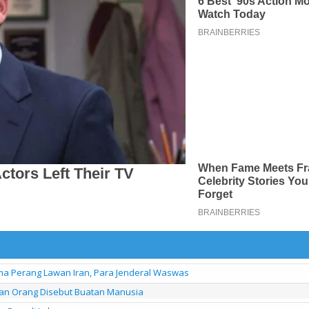
a Perang Lawan Iran, Para Jenderal Waswas
an Orang Disebut Buatan Manusia