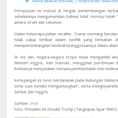
Masuk Jebakan Hizbullah, 2 Tentara Israel Tewas Ke
Pernyataan ini muncul di tengah perkembangan terbar
sebelumnya mengumumkan bahwa Selat Hormuz telah “se
antara Israel dan Lebanon.
Dalam beberapa pekan terakhir, Trump memang berulang 
tidak cukup terlibat dalam konflik yang berkaita
mempertimbangkan kembali keanggotaannya dalam alians
Di sisi lain, negara-negara Eropa mulai mengambil la
Menteri Inggris, Keir Starmer, menggelar pertemuan d
Keduanya menyatakan rencana pembentukan misi multinas
Ketegangan ini turut berdampak pada hubungan bilater
setia saat kondisi menguntungkan”, serta mengisyarat
Serikat dan Inggris.
Sumber:
rmol
Foto: Presiden AS Donald Trump (Tangkapan layar RMOL 