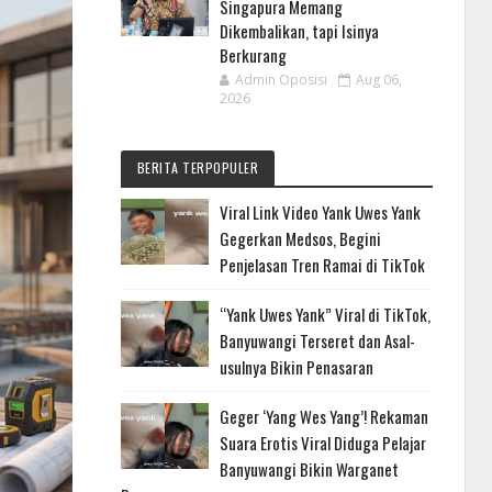
Singapura Memang
Dikembalikan, tapi Isinya
Berkurang
Admin Oposisi
Aug 06,
2026
BERITA TERPOPULER
Viral Link Video Yank Uwes Yank
Gegerkan Medsos, Begini
Penjelasan Tren Ramai di TikTok
“Yank Uwes Yank” Viral di TikTok,
Banyuwangi Terseret dan Asal-
usulnya Bikin Penasaran
Geger ‘Yang Wes Yang’! Rekaman
Suara Erotis Viral Diduga Pelajar
Banyuwangi Bikin Warganet