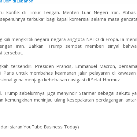
na Bom di Lebanon
u konflik di Timur Tengah. Menteri Luar Negeri Iran, Abbas 
penuhnya terbuka” bagi kapal komersial selama masa gencata
kali mengkritik negara-negara anggota NATO di Eropa. Ia menil
n dengan Iran. Bahkan, Trump sempat memberi sinyal bahw
i tersebut.
ngkah tersendiri. Presiden Prancis, Emmanuel Macron, bersam
i Paris untuk membahas keamanan jalur pelayaran di kawasan 
ional guna menjaga kebebasan navigasi di Selat Hormuz.
al. Trump sebelumnya juga menyindir Starmer sebagai sekutu ya
kan kemungkinan meninjau ulang kesepakatan perdagangan antar
dari siaran YouTube Business Today)