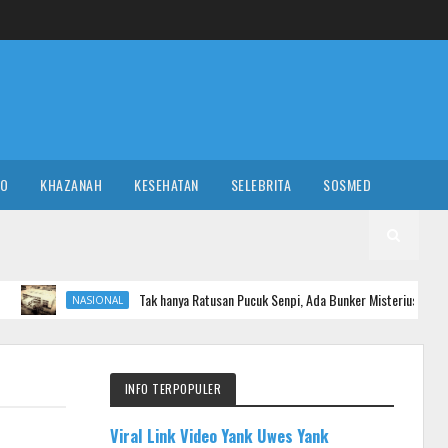
RO
KHAZANAH
KESEHATAN
SELEBRITA
SOSMED
Tak hanya Ratusan Pucuk Senpi, Ada Bunker Misterius di Sekolah Swasta Jaks
IONAL
INFO TERPOPULER
Viral Link Video Yank Uwes Yank