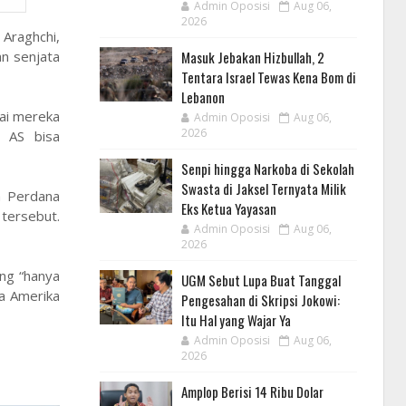
Admin Oposisi
Aug 06,
2026
Araghchi,
Masuk Jebakan Hizbullah, 2
n senjata
Tentara Israel Tewas Kena Bom di
Lebanon
ai mereka
Admin Oposisi
Aug 06,
2026
a AS bisa
Senpi hingga Narkoba di Sekolah
Swasta di Jaksel Ternyata Milik
a Perdana
Eks Ketua Yayasan
tersebut.
Admin Oposisi
Aug 06,
2026
ng “hanya
UGM Sebut Lupa Buat Tanggal
a Amerika
Pengesahan di Skripsi Jokowi:
Itu Hal yang Wajar Ya
Admin Oposisi
Aug 06,
2026
Amplop Berisi 14 Ribu Dolar