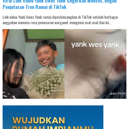
Viral Link Video Yank Uwes Yank Gegerkan Medsos, Begini
Penjelasan Tren Ramai di TikTok
Link video Yank Uwes Yank ramai diperbincangkan di TikTok setelah berbagai
unggahan memicu rasa penasaran warganet mengenai asal-usul dan ko...