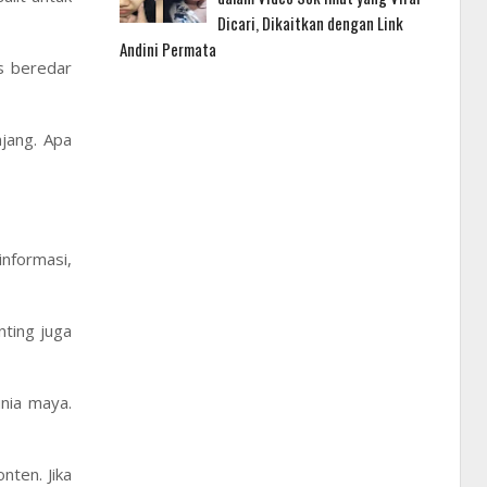
Dicari, Dikaitkan dengan Link
Andini Permata
us beredar
jang. Apa
informasi,
nting juga
unia maya.
ten. Jika