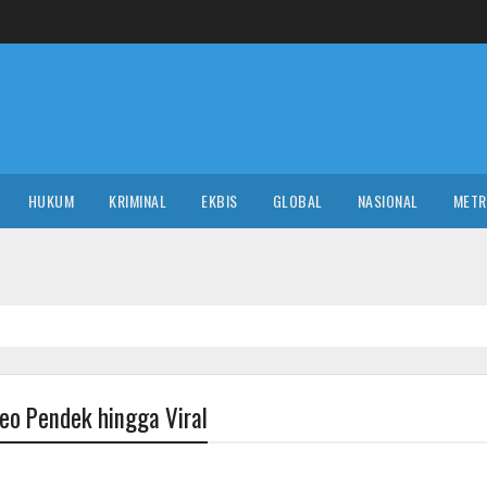
HUKUM
KRIMINAL
EKBIS
GLOBAL
NASIONAL
MET
deo Pendek hingga Viral