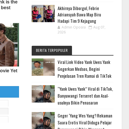
Akhirnya Diborgol, Febrie
Adriansyah Bawa Map Biru
Hadapi Tim 9 Kejagung
Admin Oposisi
Aug 07,
2026
BERITA TERPOPULER
Viral Link Video Yank Uwes Yank
Gegerkan Medsos, Begini
Penjelasan Tren Ramai di TikTok
“Yank Uwes Yank” Viral di TikTok,
Banyuwangi Terseret dan Asal-
usulnya Bikin Penasaran
Geger ‘Yang Wes Yang’! Rekaman
Suara Erotis Viral Diduga Pelajar