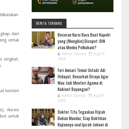
ikasikan.
BERITA TERBARU
ngkap dari
Bocoran Kursi Baru Buat Kapolri
ang untuk
yang (Mungkin) Dicopot: BIN
atau Menko Polhukam?
Admin Oposisi
Aug 07,
 singkat,
2026
.
Feri Amsari Temui Ustadz Adi
Hidayat, Benarkah Dirayu Agar
Mau Jadi Menteri Agama di
Kabinet Bayangan?
kat konten
Admin Oposisi
Aug 07,
2026
), durasi
Dokter Tifa Tegaskan Hijrah
ebut untuk
Bukan Mundur, Siap Buktikan
Kajiannya soal Ijazah Jokowi di