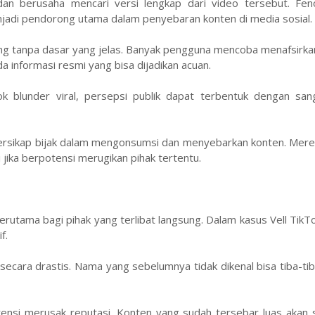
n dan berusaha mencari versi lengkap dari video tersebut. Fen
njadi pendorong utama dalam penyebaran konten di media sosial.
ang tanpa dasar yang jelas. Banyak pengguna mencoba menafsirkan
informasi resmi yang bisa dijadikan acuan.
k blunder viral, persepsi publik dapat terbentuk dengan san
ersikap bijak dalam mengonsumsi dan menyebarkan konten. Merek
i jika berpotensi merugikan pihak tertentu.
utama bagi pihak yang terlibat langsung. Dalam kasus Vell TikT
f.
as secara drastis. Nama yang sebelumnya tidak dikenal bisa tiba-ti
potensi merusak reputasi. Konten yang sudah tersebar luas akan s