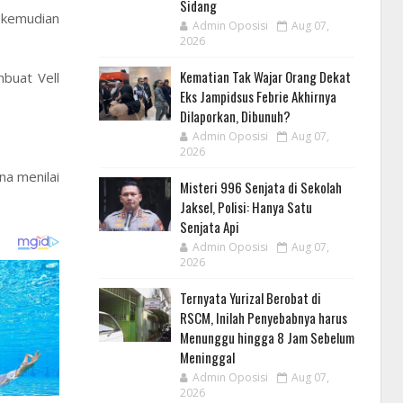
Sidang
i kemudian
Admin Oposisi
Aug 07,
2026
Kematian Tak Wajar Orang Dekat
buat Vell
Eks Jampidsus Febrie Akhirnya
Dilaporkan, Dibunuh?
Admin Oposisi
Aug 07,
2026
na menilai
Misteri 996 Senjata di Sekolah
Jaksel, Polisi: Hanya Satu
Senjata Api
Admin Oposisi
Aug 07,
2026
Ternyata Yurizal Berobat di
RSCM, Inilah Penyebabnya harus
Menunggu hingga 8 Jam Sebelum
Meninggal
Admin Oposisi
Aug 07,
2026