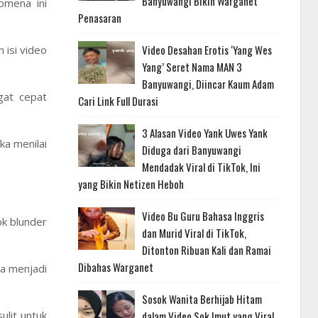
Banyuwangi Bikin Warganet
omena ini
Penasaran
Video Desahan Erotis ‘Yang Wes
 isi video
Yang’ Seret Nama MAN 3
Banyuwangi, Diincar Kaum Adam
gat cepat
Cari Link Full Durasi
3 Alasan Video Yank Uwes Yank
a menilai
Diduga dari Banyuwangi
Mendadak Viral di TikTok, Ini
yang Bikin Netizen Heboh
Video Bu Guru Bahasa Inggris
ok blunder
dan Murid Viral di TikTok,
Ditonton Ribuan Kali dan Ramai
Dibahas Warganet
ba menjadi
Sosok Wanita Berhijab Hitam
ulit untuk
dalam Video Sok Imut yang Viral