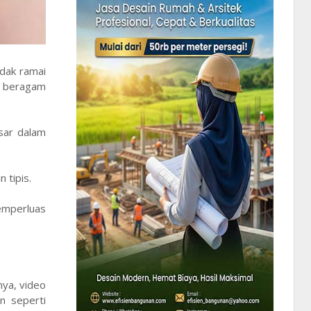
adak ramai
u beragam
sar dalam
 tipis.
emperluas
nya, video
n seperti