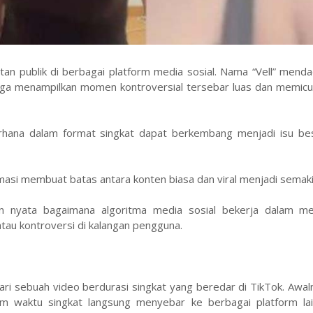
tan publik di berbagai platform media sosial. Nama “Vell” mend
uga menampilkan momen kontroversial tersebar luas dan memic
rhana dalam format singkat dapat berkembang menjadi isu be
ormasi membuat batas antara konten biasa dan viral menjadi semakin
n nyata bagaimana algoritma media sosial bekerja dalam m
tau kontroversi di kalangan pengguna.
dari sebuah video berdurasi singkat yang beredar di TikTok. Awal
m waktu singkat langsung menyebar ke berbagai platform lai