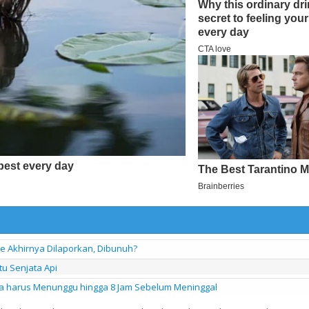
e Akhirnya Dilaporkan, Dibunuh?
tu Senjata Api
nya harus Menunggu hingga 8 Jam Sebelum Meninggal