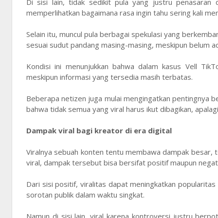
Di sisi lain, tidak sedikit pula yang justru penasara
memperlihatkan bagaimana rasa ingin tahu sering kali me
Selain itu, muncul pula berbagai spekulasi yang berkemb
sesuai sudut pandang masing-masing, meskipun belum ada 
Kondisi ini menunjukkan bahwa dalam kasus Vell TikTo
meskipun informasi yang tersedia masih terbatas.
Beberapa netizen juga mulai mengingatkan pentingnya b
bahwa tidak semua yang viral harus ikut dibagikan, apalag
Dampak viral bagi kreator di era digital
Viralnya sebuah konten tentu membawa dampak besar, ter
viral, dampak tersebut bisa bersifat positif maupun negati
Dari sisi positif, viralitas dapat meningkatkan popularit
sorotan publik dalam waktu singkat.
Namun di sisi lain, viral karena kontroversi justru ber