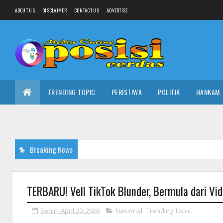
ABOUT US
DISCLAIMER
CONTACT US
ADVERTISE
TRENDING TOPIC
PERISTIWA
POLITIK
HANKAM
Breaking News
TERBARU! Vell TikTok Blunder, Bermula dari Vi
Senin, April 20, 2026
Nasional
,
Trending Topic