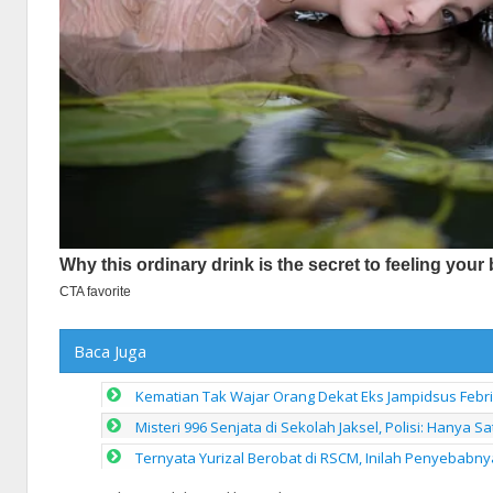
Baca Juga
Kematian Tak Wajar Orang Dekat Eks Jampidsus Febri
Misteri 996 Senjata di Sekolah Jaksel, Polisi: Hanya Sa
Ternyata Yurizal Berobat di RSCM, Inilah Penyebab