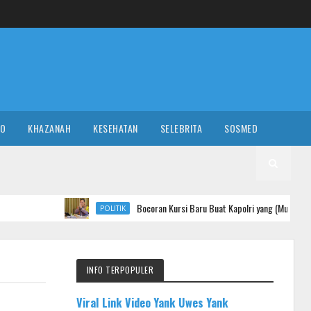
RO
KHAZANAH
KESEHATAN
SELEBRITA
SOSMED
Bocoran Kursi Baru Buat Kapolri yang (Mungkin) Dicopot: BIN
POLITIK
INFO TERPOPULER
Viral Link Video Yank Uwes Yank