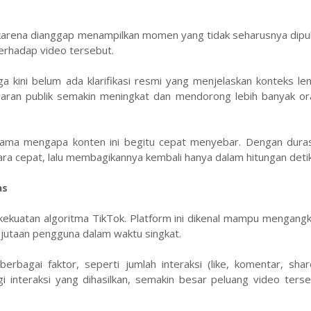
arena dianggap menampilkan momen yang tidak seharusnya dipubl
 terhadap video tersebut.
a kini belum ada klarifikasi resmi yang menjelaskan konteks le
saran publik semakin meningkat dan mendorong lebih banyak or
utama mengapa konten ini begitu cepat menyebar. Dengan durasi
 cepat, lalu membagikannya kembali hanya dalam hitungan detik
as
 kekuatan algoritma TikTok. Platform ini dikenal mampu mengang
jutaan pengguna dalam waktu singkat.
bagai faktor, seperti jumlah interaksi (like, komentar, share
gi interaksi yang dihasilkan, semakin besar peluang video ters