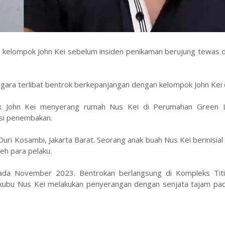
an kelompok John Kei sebelum insiden penikaman berujung tewas 
gara terlibat bentrok berkepanjangan dengan kelompok John Kei d
k John Kei menyerang rumah Nus Kei di Perumahan Green L
ksi penembakan.
 Duri Kosambi, Jakarta Barat. Seorang anak buah Nus Kei berinisia
eh para pelaku.
ada November 2023. Bentrokan berlangsung di Kompleks Titi
i kubu Nus Kei melakukan penyerangan dengan senjata tajam pa