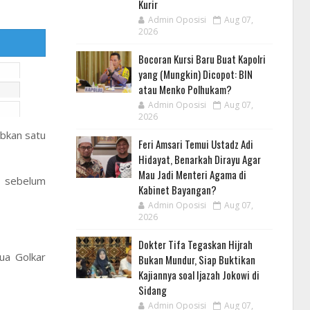
Kurir
Admin Oposisi
Aug 07,
2026
Bocoran Kursi Baru Buat Kapolri
yang (Mungkin) Dicopot: BIN
atau Menko Polhukam?
Admin Oposisi
Aug 07,
2026
bkan satu
Feri Amsari Temui Ustadz Adi
Hidayat, Benarkah Dirayu Agar
Mau Jadi Menteri Agama di
h sebelum
Kabinet Bayangan?
Admin Oposisi
Aug 07,
2026
Dokter Tifa Tegaskan Hijrah
ua Golkar
Bukan Mundur, Siap Buktikan
Kajiannya soal Ijazah Jokowi di
Sidang
Admin Oposisi
Aug 07,