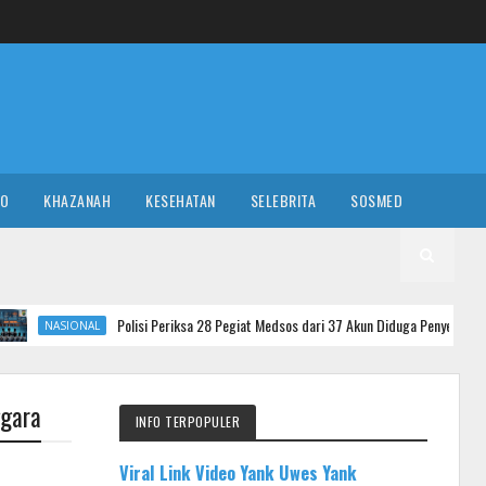
RO
KHAZANAH
KESEHATAN
SELEBRITA
SOSMED
Polisi Periksa 28 Pegiat Medsos dari 37 Akun Diduga Penyebar Hoaks Agustus, 9 
ggara
INFO TERPOPULER
Viral Link Video Yank Uwes Yank