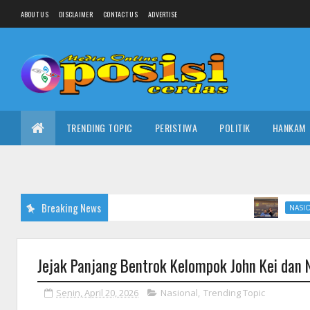
ABOUT US
DISCLAIMER
CONTACT US
ADVERTISE
TRENDING TOPIC
PERISTIWA
POLITIK
HANKAM
Breaking News
Ada Pejaba
NASIONAL
Jejak Panjang Bentrok Kelompok John Kei dan
Senin, April 20, 2026
Nasional
,
Trending Topic