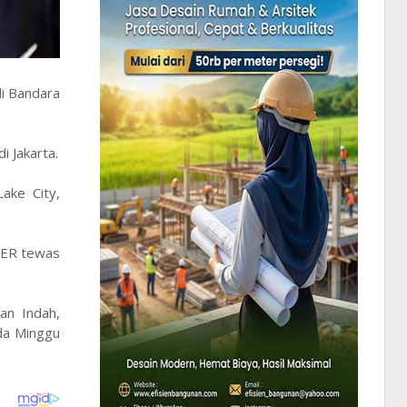
di Bandara
i Jakarta.
ake City,
l ER tewas
an Indah,
da Minggu