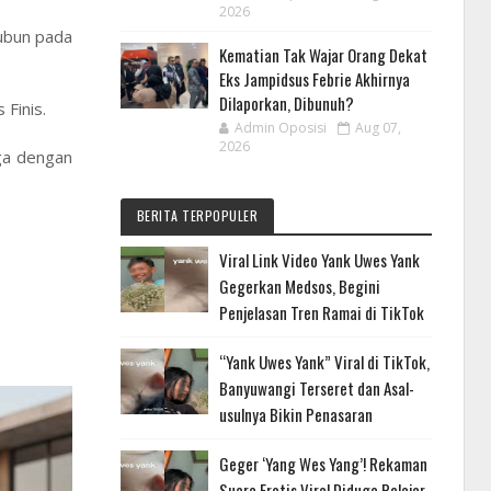
2026
ubun pada
Kematian Tak Wajar Orang Dekat
Eks Jampidsus Febrie Akhirnya
Dilaporkan, Dibunuh?
 Finis.
Admin Oposisi
Aug 07,
2026
rga dengan
BERITA TERPOPULER
Viral Link Video Yank Uwes Yank
Gegerkan Medsos, Begini
Penjelasan Tren Ramai di TikTok
“Yank Uwes Yank” Viral di TikTok,
Banyuwangi Terseret dan Asal-
usulnya Bikin Penasaran
Geger ‘Yang Wes Yang’! Rekaman
Suara Erotis Viral Diduga Pelajar