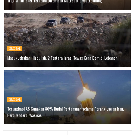
Tragis! TikToker Terkenal Ditembak Mati saat Livestreaming
GLOBAL
Masuk Jebakan Hizbullah, 2 Tentara Israel Tewas Kena Bom di Lebanon
GLOBAL
Terungkap! AS Gunakan 80% Rudal Pertahanan selama Perang Lawan Iran,
Para Jenderal Waswas