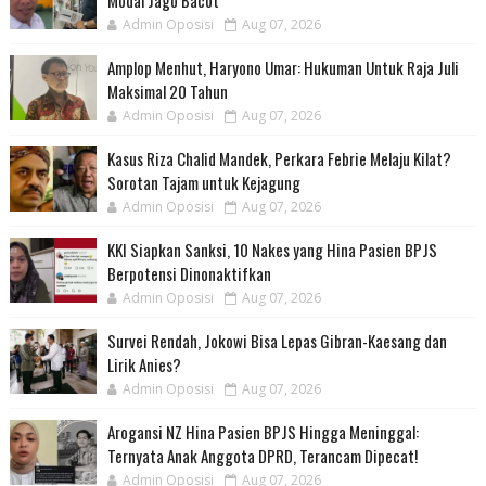
Admin Oposisi
Aug 07, 2026
Amplop Menhut, Haryono Umar: Hukuman Untuk Raja Juli
Maksimal 20 Tahun
Admin Oposisi
Aug 07, 2026
Kasus Riza Chalid Mandek, Perkara Febrie Melaju Kilat?
Sorotan Tajam untuk Kejagung
Admin Oposisi
Aug 07, 2026
KKI Siapkan Sanksi, 10 Nakes yang Hina Pasien BPJS
Berpotensi Dinonaktifkan
Admin Oposisi
Aug 07, 2026
Survei Rendah, Jokowi Bisa Lepas Gibran-Kaesang dan
Lirik Anies?
Admin Oposisi
Aug 07, 2026
Arogansi NZ Hina Pasien BPJS Hingga Meninggal:
Ternyata Anak Anggota DPRD, Terancam Dipecat!
Admin Oposisi
Aug 07, 2026