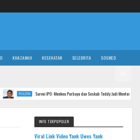
RO
KHAZANAH
KESEHATAN
SELEBRITA
SOSMED
Survei IPO: Menkeu Purbaya dan Seskab Teddy Jadi Menteri Berkinerja Terbaik di 
K
INFO TERPOPULER
Viral Link Video Yank Uwes Yank