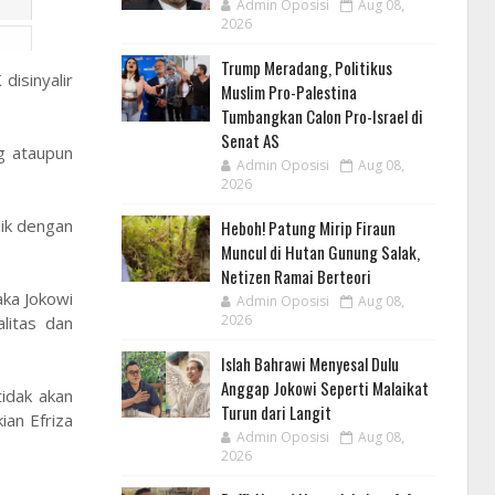
Admin Oposisi
Aug 08,
2026
Trump Meradang, Politikus
isinyalir
Muslim Pro-Palestina
Tumbangkan Calon Pro-Israel di
Senat AS
ng ataupun
Admin Oposisi
Aug 08,
2026
lik dengan
Heboh! Patung Mirip Firaun
Muncul di Hutan Gunung Salak,
Netizen Ramai Berteori
aka Jokowi
Admin Oposisi
Aug 08,
2026
litas dan
Islah Bahrawi Menyesal Dulu
Anggap Jokowi Seperti Malaikat
tidak akan
Turun dari Langit
ian Efriza
Admin Oposisi
Aug 08,
2026