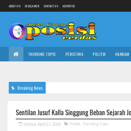
ABOUT US
DISCLAIMER
CONTACT US
ADVERTISE
TRENDING TOPIC
PERISTIWA
POLITIK
HANKAM
Breaking News
Sentilan Jusuf Kalla Singgung Beban Sejarah J
Selasa, April 21, 2026
Politik
,
Trending Topic