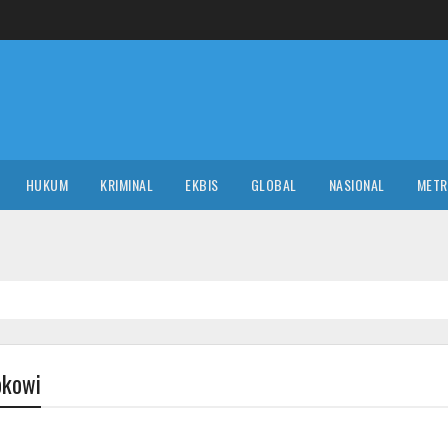
HUKUM
KRIMINAL
EKBIS
GLOBAL
NASIONAL
MET
POLITI
okowi