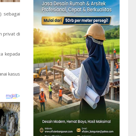
) sebagai
 privat di
za kepada
anai kasus