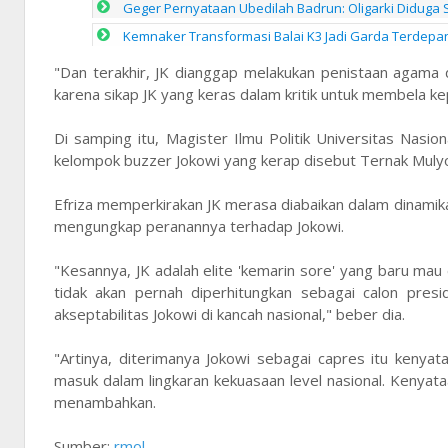
Geger Pernyataan Ubedilah Badrun: Oligarki Diduga Set
Kemnaker Transformasi Balai K3 Jadi Garda Terdep
"Dan terakhir, JK dianggap melakukan penistaan agama
karena sikap JK yang keras dalam kritik untuk membela ke
Di samping itu, Magister Ilmu Politik Universitas Nasio
kelompok buzzer Jokowi yang kerap disebut Ternak Muly
Efriza memperkirakan JK merasa diabaikan dalam dinamika
mengungkap peranannya terhadap Jokowi.
"Kesannya, JK adalah elite 'kemarin sore' yang baru mau
tidak akan pernah diperhitungkan sebagai calon pres
akseptabilitas Jokowi di kancah nasional," beber dia.
"Artinya, diterimanya Jokowi sebagai capres itu kenyat
masuk dalam lingkaran kekuasaan level nasional. Kenyataa
menambahkan.
Sumber:
rmol