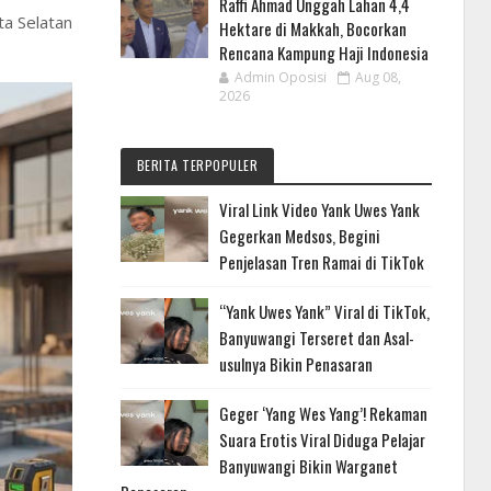
Raffi Ahmad Unggah Lahan 4,4
ta Selatan
Hektare di Makkah, Bocorkan
Rencana Kampung Haji Indonesia
Admin Oposisi
Aug 08,
2026
BERITA TERPOPULER
Viral Link Video Yank Uwes Yank
Gegerkan Medsos, Begini
Penjelasan Tren Ramai di TikTok
“Yank Uwes Yank” Viral di TikTok,
Banyuwangi Terseret dan Asal-
usulnya Bikin Penasaran
Geger ‘Yang Wes Yang’! Rekaman
Suara Erotis Viral Diduga Pelajar
Banyuwangi Bikin Warganet