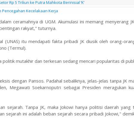
or Rp 5 Triliun ke Putra Mahkota Berinisial ‘K’
an Pencegahan Kecelakaan Kerja
 dalam ceramahnya di UGM. Akumulasi ini memang menyerang JK d
pentingan rakyat," tuturnya.
nal (UNAS) itu mendapati fakta pribadi JK diusik oleh orang-ora
ono (Termul).
 politik mutakhir dan terkesan sedang mencari popularitas di pub
 eksis dengan Pansos. Padahal sebaliknya, jelas-jelas tanpa JK m
iden, Megawati Soekarnoputri sebagai Presiden meragukan kua
aan sejarah. Tanpa JK, maka Jokowi hanya politisi daerah yang 
n sejarah ini adalah beban sejarah secara pribadi Jokowi," demik