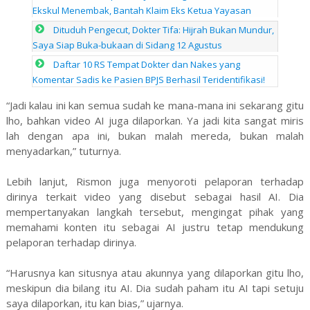
Ekskul Menembak, Bantah Klaim Eks Ketua Yayasan
Dituduh Pengecut, Dokter Tifa: Hijrah Bukan Mundur,
Saya Siap Buka-bukaan di Sidang 12 Agustus
Daftar 10 RS Tempat Dokter dan Nakes yang
Komentar Sadis ke Pasien BPJS Berhasil Teridentifikasi!
“Jadi kalau ini kan semua sudah ke mana-mana ini sekarang gitu
lho, bahkan video AI juga dilaporkan. Ya jadi kita sangat miris
lah dengan apa ini, bukan malah mereda, bukan malah
menyadarkan,” tuturnya.
Lebih lanjut, Rismon juga menyoroti pelaporan terhadap
dirinya terkait video yang disebut sebagai hasil AI. Dia
mempertanyakan langkah tersebut, mengingat pihak yang
memahami konten itu sebagai AI justru tetap mendukung
pelaporan terhadap dirinya.
“Harusnya kan situsnya atau akunnya yang dilaporkan gitu lho,
meskipun dia bilang itu AI. Dia sudah paham itu AI tapi setuju
saya dilaporkan, itu kan bias,” ujarnya.