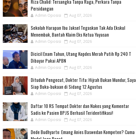
Riza Chalid: Tersangka Tanpa Raga, Perkara Tanpa
Persidangan
Admin Oposisi
Aug 07, 2026
Sekolah Harapan Ibu Jaksel Tegaskan Tak Ada Ekskul
Menembak, Bantah Klaim Eks Ketua Yayasan
Admin Oposisi
Aug 07, 2026
Dicicil Enam Tahun, Utang Kopdes Merah Putih Rp 240 T
Dibayar Pakai APBN
Admin Oposisi
Aug 07, 2026
Dituduh Pengecut, Dokter Tifa: Hijrah Bukan Mundur, Saya
Siap Buka-bukaan di Sidang 12 Agustus
Admin Oposisi
Aug 07, 2026
Daftar 10 RS Tempat Dokter dan Nakes yang Komentar
Sadis ke Pasien BPJS Berhasil Teridentifikasi!
Admin Oposisi
Aug 07, 2026
Dede Budhyarto: Emang Anies Baswedan Kompeten? Cuma
Modal Jago Bacot