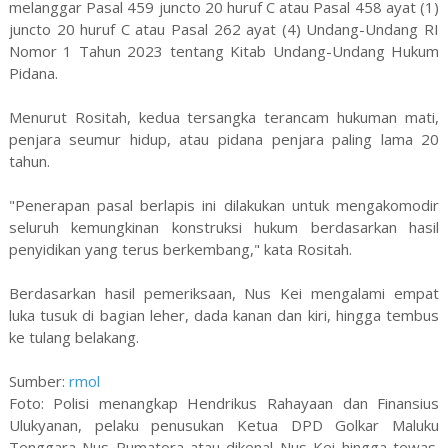
melanggar Pasal 459 juncto 20 huruf C atau Pasal 458 ayat (1)
juncto 20 huruf C atau Pasal 262 ayat (4) Undang-Undang RI
Nomor 1 Tahun 2023 tentang Kitab Undang-Undang Hukum
Pidana.
Menurut Rositah, kedua tersangka terancam hukuman mati,
penjara seumur hidup, atau pidana penjara paling lama 20
tahun.
"Penerapan pasal berlapis ini dilakukan untuk mengakomodir
seluruh kemungkinan konstruksi hukum berdasarkan hasil
penyidikan yang terus berkembang," kata Rositah.
Berdasarkan hasil pemeriksaan, Nus Kei mengalami empat
luka tusuk di bagian leher, dada kanan dan kiri, hingga tembus
ke tulang belakang.
Sumber:
rmol
Foto: Polisi menangkap Hendrikus Rahayaan dan Finansius
Ulukyanan, pelaku penusukan Ketua DPD Golkar Maluku
Tenggara Nus Rumatora atau dikenal Nus Kei hingga tewas.