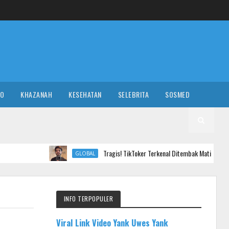
RO
KHAZANAH
KESEHATAN
SELEBRITA
SOSMED
Tragis! TikToker Terkenal Ditembak Mati saat Livestreaming
GLOBAL
INFO TERPOPULER
Viral Link Video Yank Uwes Yank