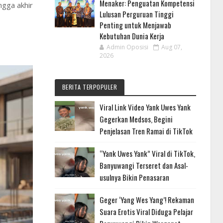
Menaker: Penguatan Kompetensi
ngga akhir
Lulusan Perguruan Tinggi
Penting untuk Menjawab
Kebutuhan Dunia Kerja
Admin Oposisi
Aug 07,
2026
BERITA TERPOPULER
Viral Link Video Yank Uwes Yank
Gegerkan Medsos, Begini
Penjelasan Tren Ramai di TikTok
“Yank Uwes Yank” Viral di TikTok,
Banyuwangi Terseret dan Asal-
usulnya Bikin Penasaran
Geger ‘Yang Wes Yang’! Rekaman
Suara Erotis Viral Diduga Pelajar