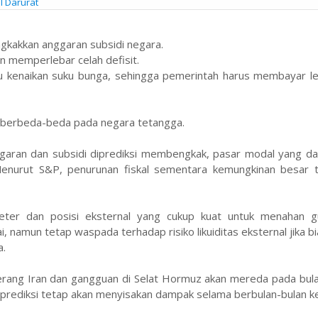
l Darurat
gkakkan anggaran subsidi negara.
an memperlebar celah defisit.
icu kenaikan suku bunga, sehingga pemerintah harus membayar l
g berbeda-beda pada negara tetangga.
anggaran dan subsidi diprediksi membengkak, pasar modal yang d
enurut S&P, penurunan fiskal sementara kemungkinan besar t
neter dan posisi eksternal yang cukup kuat untuk menahan g
, namun tetap waspada terhadap risiko likuiditas eksternal jika b
a.
ang Iran dan gangguan di Selat Hormuz akan mereda pada bulan 
diprediksi tetap akan menyisakan dampak selama berbulan-bulan k