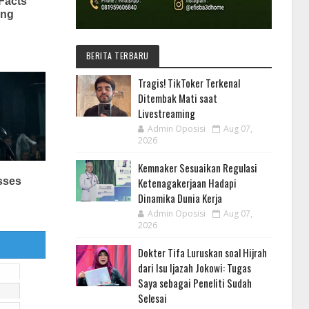
BERITA TERBARU
Tragis! TikToker Terkenal
Ditembak Mati saat
Livestreaming
Admin Oposisi
Aug 07,
2026
Kemnaker Sesuaikan Regulasi
Ketenagakerjaan Hadapi
Dinamika Dunia Kerja
Admin Oposisi
Aug 07,
2026
Dokter Tifa Luruskan soal Hijrah
dari Isu Ijazah Jokowi: Tugas
Saya sebagai Peneliti Sudah
Selesai