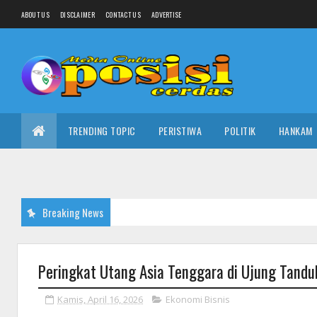
ABOUT US
DISCLAIMER
CONTACT US
ADVERTISE
TRENDING TOPIC
PERISTIWA
POLITIK
HANKAM
Breaking News
Peringkat Utang Asia Tenggara di Ujung Tanduk
Kamis, April 16, 2026
Ekonomi Bisnis