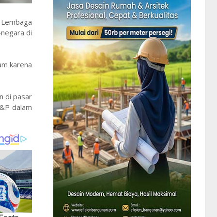
. Lembaga
-negara di
cam karena
n di pasar
 S&P dalam