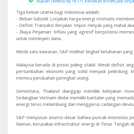
Rupiah Tembus Rp 18.171, Kenaikan BI Rate Jadi Sinya
Tiga beban utama bagi Indonesia adalah;
- Beban Subsidi: Lonjakan harga energi otomatis memben
- Defisit Transaksi Berjalan: Impor minyak yang mahal ak
- Biaya Pinjaman: Inflasi yang agresif berpotensi mem
untuk meminjam dana.
Meski satu kawasan, S&P melihat tingkat ketahanan yan
Malaysia berada di posisi paling stabil. Meski defisit 
pertumbuhan ekonomi yang solid menjadi pelindung. M
memicu perubahan peringkat utang.
Sementara, Thailand dianggap memiliki kebijakan mo
Sedangkan Vietnam dinilai memiliki bantalan yang memadai
energi terus melambung dan menggerus cadangan devis
S&P menyusun asumsi dasar bahwa puncak intensitas per
Namun, kerusakan infrastruktur energi di Timur Tengah 