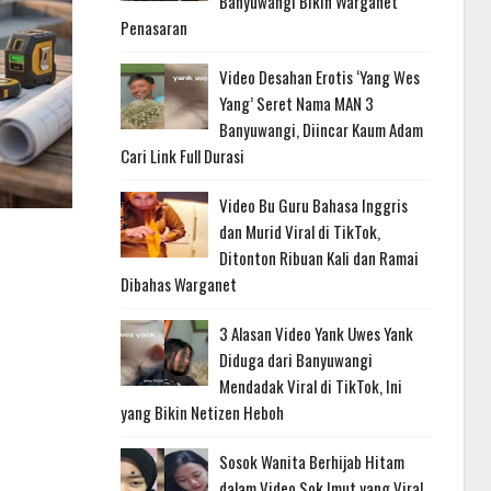
Banyuwangi Bikin Warganet
Penasaran
Video Desahan Erotis ‘Yang Wes
Yang’ Seret Nama MAN 3
Banyuwangi, Diincar Kaum Adam
Cari Link Full Durasi
Video Bu Guru Bahasa Inggris
dan Murid Viral di TikTok,
Ditonton Ribuan Kali dan Ramai
Dibahas Warganet
3 Alasan Video Yank Uwes Yank
Diduga dari Banyuwangi
Mendadak Viral di TikTok, Ini
yang Bikin Netizen Heboh
Sosok Wanita Berhijab Hitam
dalam Video Sok Imut yang Viral