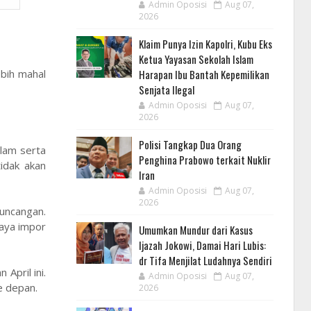
Admin Oposisi
Aug 07,
2026
Klaim Punya Izin Kapolri, Kubu Eks
Ketua Yayasan Sekolah Islam
Harapan Ibu Bantah Kepemilikan
ebih mahal
Senjata Ilegal
Admin Oposisi
Aug 07,
2026
Polisi Tangkap Dua Orang
alam serta
Penghina Prabowo terkait Nuklir
idak akan
Iran
Admin Oposisi
Aug 07,
2026
uncangan.
iaya impor
Umumkan Mundur dari Kasus
Ijazah Jokowi, Damai Hari Lubis:
dr Tifa Menjilat Ludahnya Sendiri
April ini.
Admin Oposisi
Aug 07,
e depan.
2026