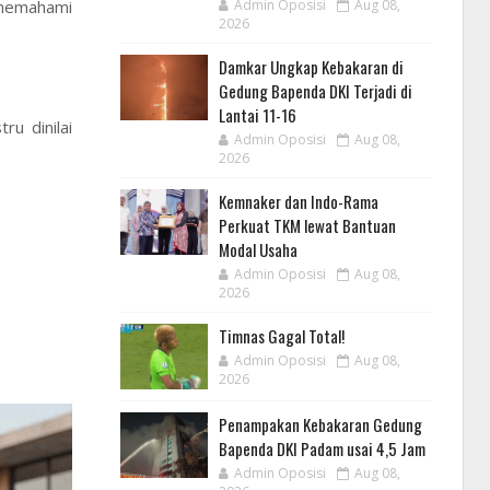
g memahami
Admin Oposisi
Aug 08,
2026
Damkar Ungkap Kebakaran di
Gedung Bapenda DKI Terjadi di
Lantai 11-16
u dinilai
Admin Oposisi
Aug 08,
2026
Kemnaker dan Indo-Rama
Perkuat TKM lewat Bantuan
Modal Usaha
Admin Oposisi
Aug 08,
2026
Timnas Gagal Total!
Admin Oposisi
Aug 08,
2026
Penampakan Kebakaran Gedung
Bapenda DKI Padam usai 4,5 Jam
Admin Oposisi
Aug 08,