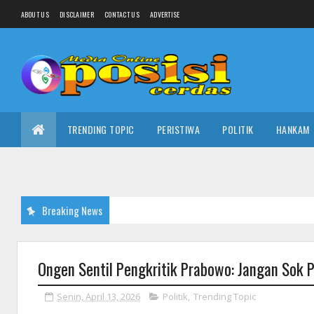
ABOUT US
DISCLAIMER
CONTACT US
ADVERTISE
TRENDING TOPIC
PERISTIWA
POLITIK
HANKAM
Breaking News
Ongen Sentil Pengkritik Prabowo: Jangan Sok Pa
Senin, April 13, 2026
Politik
,
Trending Topic