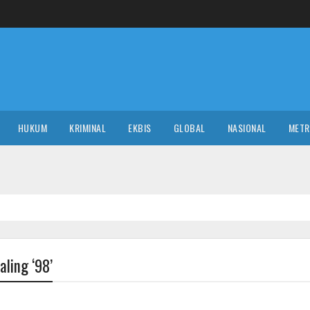
HUKUM
KRIMINAL
EKBIS
GLOBAL
NASIONAL
MET
ling ‘98’