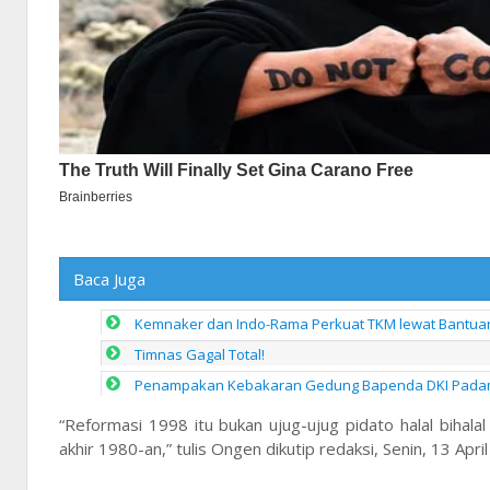
Baca Juga
Kemnaker dan Indo-Rama Perkuat TKM lewat Bantua
Timnas Gagal Total!
Penampakan Kebakaran Gedung Bapenda DKI Padam 
“Reformasi 1998 itu bukan ujug-ujug pidato halal bihala
akhir 1980-an,” tulis Ongen dikutip redaksi, Senin, 13 Apri