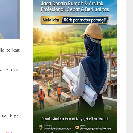
la terkait
selesaikan
.
ujar Pigai