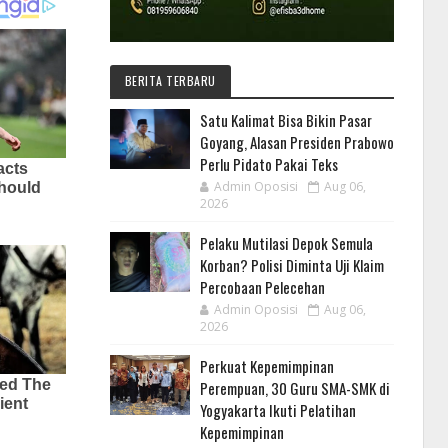
BERITA TERBARU
Satu Kalimat Bisa Bikin Pasar
Goyang, Alasan Presiden Prabowo
Perlu Pidato Pakai Teks
Admin Oposisi
Aug 06,
2026
Pelaku Mutilasi Depok Semula
Korban? Polisi Diminta Uji Klaim
Percobaan Pelecehan
Admin Oposisi
Aug 06,
2026
Perkuat Kepemimpinan
Perempuan, 30 Guru SMA-SMK di
Yogyakarta Ikuti Pelatihan
Kepemimpinan