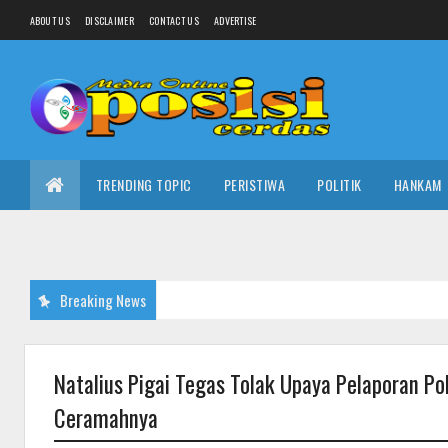
ABOUT US
DISCLAIMER
CONTACT US
ADVERTISE
TRENDING TOPIC
PERISTIWA
POLITIK
HANKAM
Breaking News
Natalius Pigai Tegas Tolak Upaya Pelaporan Pol
Ceramahnya