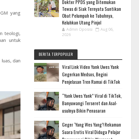
Dokter PPDS yang Ditemukan
Tewas di Siak Ternyata Suntikan
 UGM yang
Obat Pelumpuh ke Tubuhnya,
Keluhkan Utang Pinjol
Admin Oposisi
Aug 06,
 teologi,
2026
man untuk
BERITA TERPOPULER
 luas, dan
Viral Link Video Yank Uwes Yank
Gegerkan Medsos, Begini
Penjelasan Tren Ramai di TikTok
“Yank Uwes Yank” Viral di TikTok,
Banyuwangi Terseret dan Asal-
usulnya Bikin Penasaran
Geger ‘Yang Wes Yang’! Rekaman
Suara Erotis Viral Diduga Pelajar