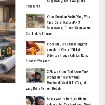
Banyuwangi Bikin Warganet
Penasaran
Video Desahan Erotis ‘Yang Wes
Yang’ Seret Nama MAN 3
Banyuwangi, Diincar Kaum Adam
Cari Link Full Durasi
Video Bu Guru Bahasa Inggris
dan Murid Viral di TikTok,
Ditonton Ribuan Kali dan Ramai
Dibahas Warganet
3 Alasan Video Yank Uwes Yank
Diduga dari Banyuwangi
Mendadak Viral di TikTok, Ini
yang Bikin Netizen Heboh
Sosok Wanita Berhijab Hitam
dalam Video Sok Imut yang Viral