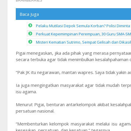
Baca Juga
Pelaku Mutilasi Depok Semula Korban? Polisi Diminta
Perkuat Kepemimpinan Perempuan, 30 Guru SMA-SMK 
Misteri Kematian Sutrimo, Sempat Gelisah dan Dikasi
Pigai menegaskan, jika ada pihak yang merasa pernyataan 
secara terbuka agar tidak menimbulkan kesalahpahaman 
“Pak JK itu negarawan, mantan wapres. Saya tidak yakin a
Ia juga mengingatkan masyarakat agar tidak mudah ter
isu agama.
Menurut Pigai, benturan antarkelompok akibat kesalah
persatuan nasional.
“Membenturkan kelompok masyarakat melalui isu agama 
kesejukan, persatuan, dan kesatuan,” tegasnya.