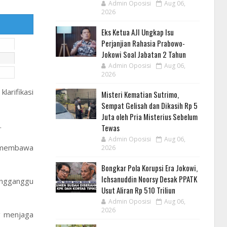
Admin Oposisi
Aug 06,
2026
Eks Ketua AJI Ungkap Isu
Perjanjian Rahasia Prabowo-
Jokowi Soal Jabatan 2 Tahun
Admin Oposisi
Aug 06,
2026
larifikasi
Misteri Kematian Sutrimo,
Sempat Gelisah dan Dikasih Rp 5
Juta oleh Pria Misterius Sebelum
.
Tewas
Admin Oposisi
Aug 06,
g membawa
2026
Bongkar Pola Korupsi Era Jokowi,
Ichsanuddin Noorsy Desak PPATK
engganggu
Usut Aliran Rp 510 Triliun
Admin Oposisi
Aug 06,
2026
g menjaga