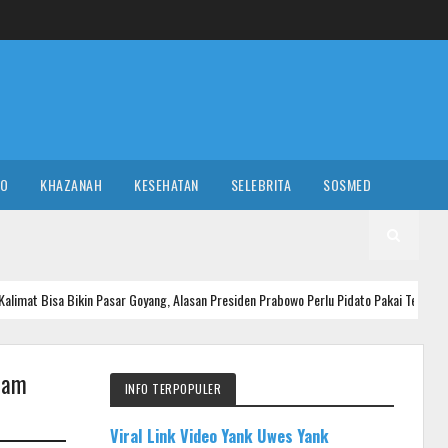
RO
KHAZANAH
KESEHATAN
SELEBRITA
SOSMED
 Pasar Goyang, Alasan Presiden Prabowo Perlu Pidato Pakai Teks
NASIO
alam
INFO TERPOPULER
Viral Link Video Yank Uwes Yank