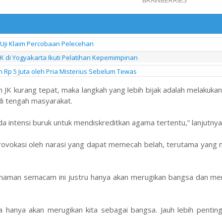
 Uji Klaim Percobaan Pelecehan
di Yogyakarta Ikuti Pelatihan Kepemimpinan
h Rp 5 Juta oleh Pria Misterius Sebelum Tewas
JK kurang tepat, maka langkah yang lebih bijak adalah melakukan k
di tengah masyarakat.
da intensi buruk untuk mendiskreditkan agama tertentu,” lanjutnya
provokasi oleh narasi yang dapat memecah belah, terutama yan
pahaman semacam ini justru hanya akan merugikan bangsa dan m
hanya akan merugikan kita sebagai bangsa. Jauh lebih pentin