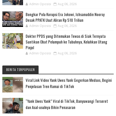
Admin Oposisi
Aug 06, 2026
Bongkar Pola Korupsi Era Jokowi, Ichsanuddin Noorsy
Desak PPATK Usut Aliran Rp 510 Triliun
Admin Oposisi
Aug 06, 2026
Dokter PPDS yang Ditemukan Tewas di Siak Ternyata
Suntikan Obat Pelumpuh ke Tubuhnya, Keluhkan Utang
Pinjol
Admin Oposisi
Aug 06, 2026
BERITA TERPOPULER
Viral Link Video Yank Uwes Yank Gegerkan Medsos, Begini
Penjelasan Tren Ramai di TikTok
“Yank Uwes Yank” Viral di TikTok, Banyuwangi Terseret
dan Asal-usulnya Bikin Penasaran