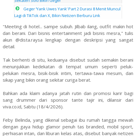
Sekaten Solo Bikin Geger
Geger ‘Yank Uwes Yank’ Part 2 Durasi 8 Menit Muncul
Lagi di TikTok dan X, Bikin Netizen Berburu Link
"Meeting di hotel... sampe subuh. Jilbab ilang, outfit makin hot
dan berani. Dari bisnis entertainment jadi bisnis mesra," tulis
akun @dista.raysa lengkap dengan deskripsi yang sangat
detail.
Tak berhenti di situ, keduanya disebut sudah semakin berani
menunjukkan kedekatan di tempat umum seperti peluk-
pelukan mesra, bisik-bisik intim, tertawa-tawa mesum, dan
sikap yang bikin orang sekitar curiga berat.
Bahkan ada klaim adanya jatah rutin dan promosi karir bagi
sang drummer dari sponsor tante tajir ini, dilansir dari
viva.co.id, Sabtu (18/4/2026).
Feby Belinda, yang dikenal sebagai ibu rumah tangga mewah
dengan gaya hidup glamor penuh tas branded, mobil sport,
perhiasan intan, dan liburan kelas atas, disebut banyak netizen