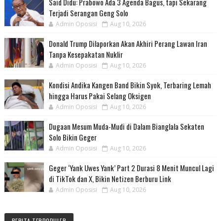
Said Didu: Prabowo Ada 3 Agenda Bagus, tapi Sekarang
Terjadi Serangan Geng Solo
Admin Oposisi
Aug 10, 2026
Donald Trump Dilaporkan Akan Akhiri Perang Lawan Iran
Tanpa Kesepakatan Nuklir
Admin Oposisi
Aug 10, 2026
Kondisi Andika Kangen Band Bikin Syok, Terbaring Lemah
hingga Harus Pakai Selang Oksigen
Admin Oposisi
Aug 10, 2026
Dugaan Mesum Muda-Mudi di Dalam Bianglala Sekaten
Solo Bikin Geger
Admin Oposisi
Aug 10, 2026
Geger ‘Yank Uwes Yank’ Part 2 Durasi 8 Menit Muncul Lagi
di TikTok dan X, Bikin Netizen Berburu Link
Admin Oposisi
Aug 10, 2026
BERITA TERPOPULER