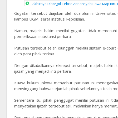
Akhirnya Diborgol, Febrie Adriansyah Bawa Map Biru
Gugatan tersebut diajukan oleh dua alumni Universita
kampus UGM, serta institusi kepolisian.
Namun, majelis hakim menilai gugatan tidak memenuhi kr
pemeriksaan substansi perkara.
Putusan tersebut telah diunggah melalui sistem e-court
oleh para pihak terkait.
Dengan dikabulkannya eksepsi tersebut, majelis hakim 
ijazah yang menjadi inti perkara.
Kuasa hukum Jokowi menyebut putusan ini menegaskan b
menyinggung bahwa sejumlah pihak sebelumnya telah men
Sementara itu, pihak penggugat menilai putusan ini t
menyatakan ijazah tersebut asli, melainkan hanya memutus 
Penggugat pun membuka kemungkinan untuk menempuh up