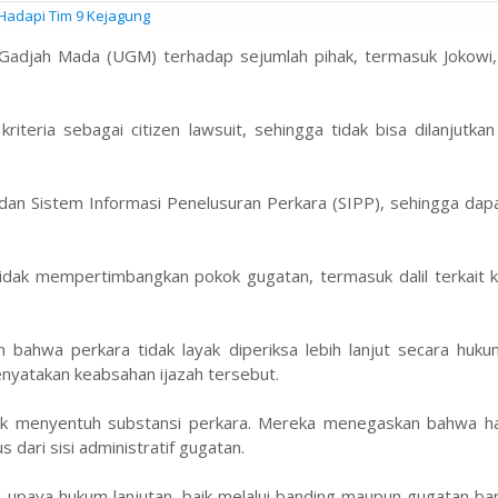
 Hadapi Tim 9 Kejagung
s Gadjah Mada (UGM) terhadap sejumlah pihak, termasuk Jokowi,
iteria sebagai citizen lawsuit, sehingga tidak bisa dilanjutka
 dan Sistem Informasi Penelusuran Perkara (SIPP), sehingga dap
tidak mempertimbangkan pokok gugatan, termasuk dalil terkait 
ahwa perkara tidak layak diperiksa lebih lanjut secara hukum
yatakan keabsahan ijazah tersebut.
idak menyentuh substansi perkara. Mereka menegaskan bahwa ha
dari sisi administratif gugatan.
aya hukum lanjutan, baik melalui banding maupun gugatan ba