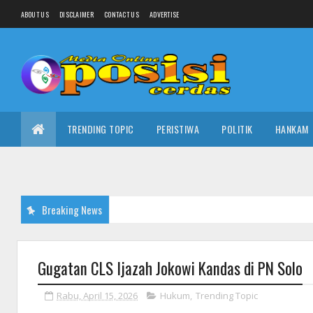
ABOUT US
DISCLAIMER
CONTACT US
ADVERTISE
TRENDING TOPIC
PERISTIWA
POLITIK
HANKAM
Breaking News
Gugatan CLS Ijazah Jokowi Kandas di PN Solo
Rabu, April 15, 2026
Hukum
,
Trending Topic