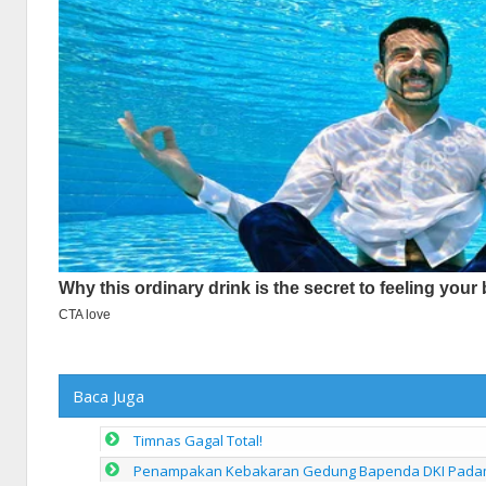
Baca Juga
Timnas Gagal Total!
Penampakan Kebakaran Gedung Bapenda DKI Padam 