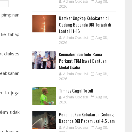
Admin Oposisi
Aug 08,
2026
 pimpinan
Damkar Ungkap Kebakaran di
Gedung Bapenda DKI Terjadi di
Lantai 11-16
n ke tahap
Admin Oposisi
Aug 08,
2026
at diakses
Kemnaker dan Indo-Rama
Perkuat TKM lewat Bantuan
Modal Usaha
keabsahan
Admin Oposisi
Aug 08,
2026
Timnas Gagal Total!
. Ia juga
Admin Oposisi
Aug 08,
2026
kim tidak
Penampakan Kebakaran Gedung
Bapenda DKI Padam usai 4,5 Jam
Admin Oposisi
Aug 08,
ru dengan