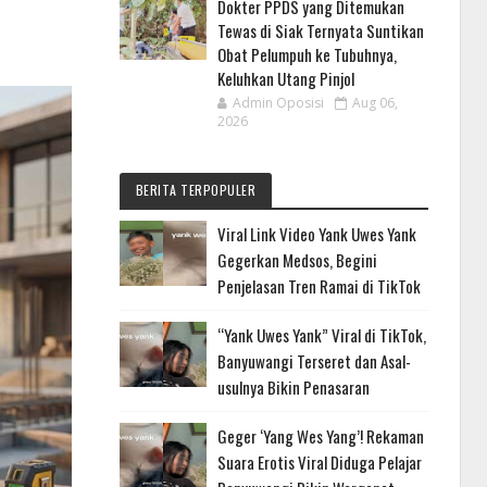
Dokter PPDS yang Ditemukan
Tewas di Siak Ternyata Suntikan
Obat Pelumpuh ke Tubuhnya,
Keluhkan Utang Pinjol
Admin Oposisi
Aug 06,
2026
BERITA TERPOPULER
Viral Link Video Yank Uwes Yank
Gegerkan Medsos, Begini
Penjelasan Tren Ramai di TikTok
“Yank Uwes Yank” Viral di TikTok,
Banyuwangi Terseret dan Asal-
usulnya Bikin Penasaran
Geger ‘Yang Wes Yang’! Rekaman
Suara Erotis Viral Diduga Pelajar