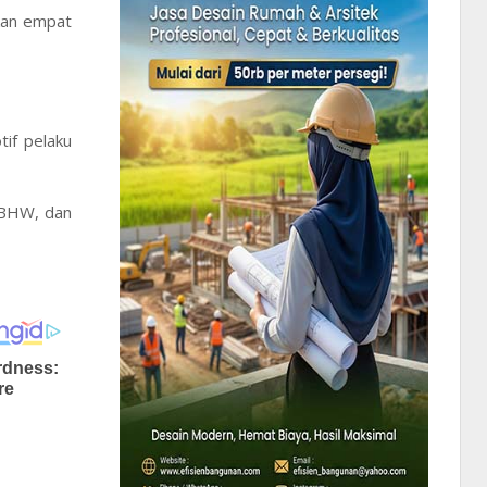
tkan empat
if pelaku
 BHW, dan