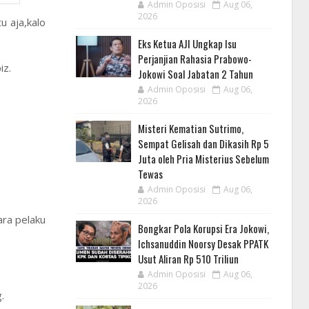
Admin Oposisi
Aug 06,
2026
u aja,kalo
Eks Ketua AJI Ungkap Isu
Perjanjian Rahasia Prabowo-
iz.
Jokowi Soal Jabatan 2 Tahun
Admin Oposisi
Aug 06,
2026
Misteri Kematian Sutrimo,
Sempat Gelisah dan Dikasih Rp 5
Juta oleh Pria Misterius Sebelum
Tewas
Admin Oposisi
Aug 06,
2026
ara pelaku
Bongkar Pola Korupsi Era Jokowi,
Ichsanuddin Noorsy Desak PPATK
Usut Aliran Rp 510 Triliun
Admin Oposisi
Aug 06,
2026
g.