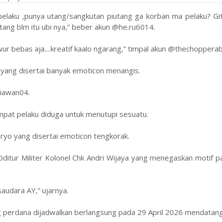
elaku ,punya utang/sangkutan piutang ga korban ma pelaku? Git
tang blm itu ubi nya,” beber akun @he.ru6014.
awur bebas aja....kreatif kaalo ngarang,” timpal akun @thechopperab
 yang disertai banyak emoticon menangis.
tiawan04.
pat pelaku diduga untuk menutupi sesuatu.
aryo yang disertai emoticon tengkorak.
ditur Militer Kolonel Chk Andri Wijaya yang menegaskan motif p
audara AY,” ujarnya.
ng perdana dijadwalkan berlangsung pada 29 April 2026 mendatan