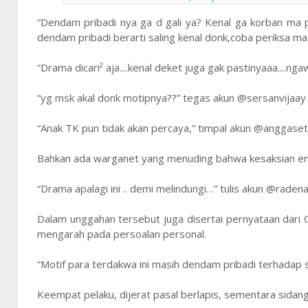
“Dendam pribadi nya ga d gali ya? Kenal ga korban ma p
dendam pribadi berarti saling kenal donk,coba periksa ma
“Drama dicari² aja....kenal deket juga gak pastinyaaa....ng
“yg msk akal donk motipnya??” tegas akun @sersanvijaay
“Anak TK pun tidak akan percaya,” timpal akun @anggase
Bahkan ada warganet yang menuding bahwa kesaksian em
“Drama apalagi ini .. demi melindungi…” tulis akun @raden
Dalam unggahan tersebut juga disertai pernyataan dari O
mengarah pada persoalan personal.
“Motif para terdakwa ini masih dendam pribadi terhadap s
Keempat pelaku, dijerat pasal berlapis, sementara sida