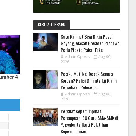
BERITA TERBARU
Satu Kalimat Bisa Bikin Pasar
Goyang, Alasan Presiden Prabowo
Perlu Pidato Pakai Teks
Admin Oposisi
Aug 06,
2026
Pelaku Mutilasi Depok Semula
Korban? Polisi Diminta Uji Klaim
Percobaan Pelecehan
Admin Oposisi
Aug 06,
2026
Perkuat Kepemimpinan
Perempuan, 30 Guru SMA-SMK di
Yogyakarta Ikuti Pelatihan
Kepemimpinan