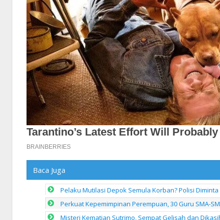
Baca Juga
Pelaku Mutilasi Depok Semula Korban? Polisi Diminta
Perkuat Kepemimpinan Perempuan, 30 Guru SMA-SMK 
Misteri Kematian Sutrimo, Sempat Gelisah dan Dikasi