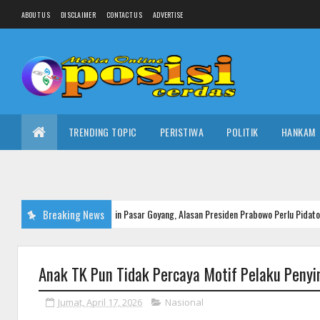
ABOUT US
DISCLAIMER
CONTACT US
ADVERTISE
TRENDING TOPIC
PERISTIWA
POLITIK
HANKAM
imat Bisa Bikin Pasar Goyang, Alasan Presiden Prabowo Perlu Pidato Pakai Teks
Breaking News
Anak TK Pun Tidak Percaya Motif Pelaku Penyi
Jumat, April 17, 2026
Nasional