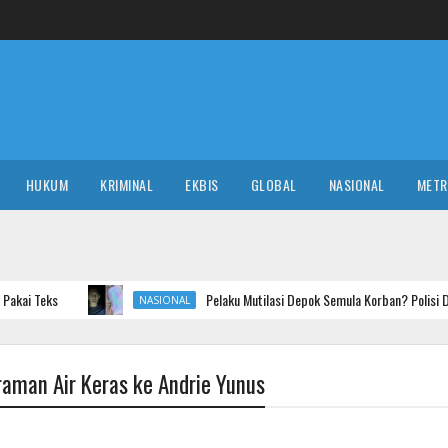
HUKUM
KRIMINAL
EKBIS
GLOBAL
NASIONAL
MET
Pelaku Mutilasi Depok Semula Korban? Polisi Diminta Uji Klaim
NASIONAL
raman Air Keras ke Andrie Yunus