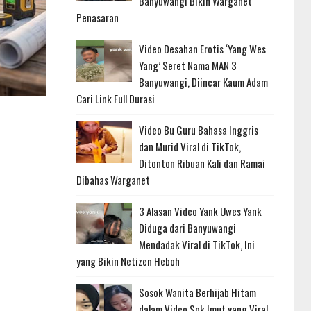
Banyuwangi Bikin Warganet
Penasaran
Video Desahan Erotis ‘Yang Wes
Yang’ Seret Nama MAN 3
Banyuwangi, Diincar Kaum Adam
Cari Link Full Durasi
Video Bu Guru Bahasa Inggris
dan Murid Viral di TikTok,
Ditonton Ribuan Kali dan Ramai
Dibahas Warganet
3 Alasan Video Yank Uwes Yank
Diduga dari Banyuwangi
Mendadak Viral di TikTok, Ini
yang Bikin Netizen Heboh
Sosok Wanita Berhijab Hitam
dalam Video Sok Imut yang Viral