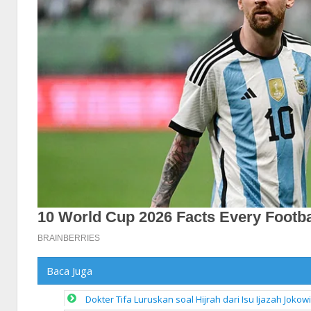
Baca Juga
Dokter Tifa Luruskan soal Hijrah dari Isu Ijazah Joko