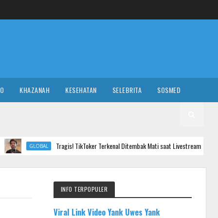
RO
KHAZANAH
KESEHATAN
SELEBRITA
SOSMED
Tragis! TikToker Terkenal Ditembak Mati saat Livestreaming
AL
NASI
INFO TERPOPULER
Viral Link Video Yank Uwes Yank