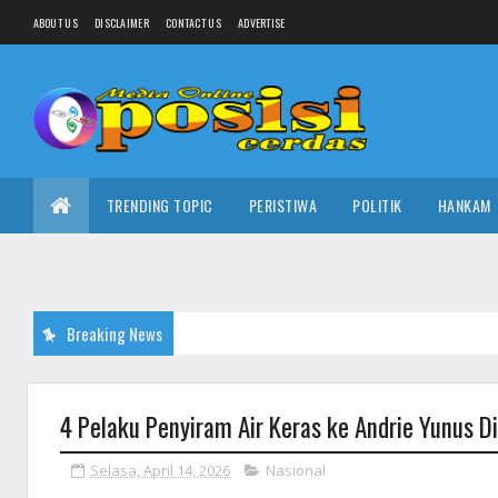
ABOUT US
DISCLAIMER
CONTACT US
ADVERTISE
TRENDING TOPIC
PERISTIWA
POLITIK
HANKAM
Breaking News
4 Pelaku Penyiram Air Keras ke Andrie Yunus Di
Selasa, April 14, 2026
Nasional