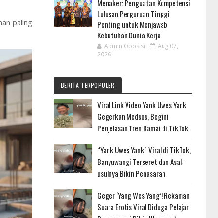
Menaker: Penguatan Kompetensi
Lulusan Perguruan Tinggi
an paling
Penting untuk Menjawab
Kebutuhan Dunia Kerja
Admin Oposisi
Aug 07,
2026
BERITA TERPOPULER
Viral Link Video Yank Uwes Yank
Gegerkan Medsos, Begini
Penjelasan Tren Ramai di TikTok
“Yank Uwes Yank” Viral di TikTok,
Banyuwangi Terseret dan Asal-
usulnya Bikin Penasaran
Geger ‘Yang Wes Yang’! Rekaman
Suara Erotis Viral Diduga Pelajar