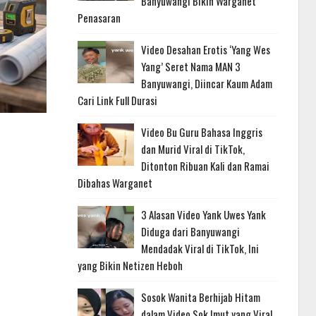
Banyuwangi Bikin Warganet
Penasaran
Video Desahan Erotis ‘Yang Wes
Yang’ Seret Nama MAN 3
Banyuwangi, Diincar Kaum Adam
Cari Link Full Durasi
Video Bu Guru Bahasa Inggris
dan Murid Viral di TikTok,
Ditonton Ribuan Kali dan Ramai
Dibahas Warganet
3 Alasan Video Yank Uwes Yank
Diduga dari Banyuwangi
Mendadak Viral di TikTok, Ini
yang Bikin Netizen Heboh
Sosok Wanita Berhijab Hitam
dalam Video Sok Imut yang Viral