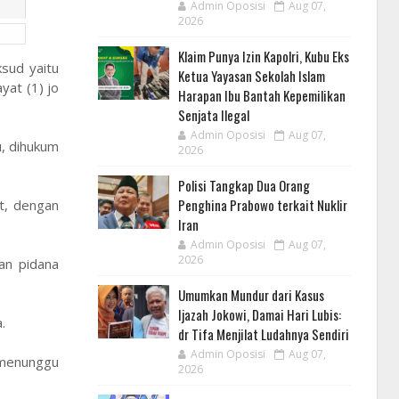
Admin Oposisi
Aug 07,
2026
Klaim Punya Izin Kapolri, Kubu Eks
ksud yaitu
Ketua Yayasan Sekolah Islam
yat (1) jo
Harapan Ibu Bantah Kepemilikan
Senjata Ilegal
Admin Oposisi
Aug 07,
u, dihukum
2026
Polisi Tangkap Dua Orang
Penghina Prabowo terkait Nuklir
t, dengan
Iran
Admin Oposisi
Aug 07,
2026
an pidana
Umumkan Mundur dari Kasus
Ijazah Jokowi, Damai Hari Lubis:
a.
dr Tifa Menjilat Ludahnya Sendiri
Admin Oposisi
Aug 07,
 menunggu
2026