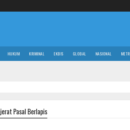
HUKUM
KRIMINAL
EKBIS
GLOBAL
NASIONAL
MET
GLOB
jerat Pasal Berlapis