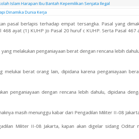
kolah Islam Harapan Ibu Bantah Kepemilikan Senjata Ilegal
pi Dinamika Dunia Kerja
pkan pasal berlapis terhadap empat tersangka. Pasal yang dima
 468 ayat (1) KUHP Jo Pasal 20 huruf c KUHP. Serta Pasal 467 a
 yang melakukan penganiayaan berat dengan rencana lebih dahul
 melukai berat orang lain, dipidana karena penganiayaan bera
ukan penganiayaan dengan rencana lebih dahulu, dipidana deng
haknya masih menunggu kabar dari Pengadilan Militer II-08 Jakart
dilan Militer II-08 Jakarta, kapan akan digelar sidang Oditur