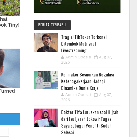
BERITA TERBARU
Tragis! TikToker Terkenal
Ditembak Mati saat
Livestreaming
Admin Oposisi
Aug 07,
2026
Kemnaker Sesuaikan Regulasi
Ketenagakerjaan Hadapi
Dinamika Dunia Kerja
Admin Oposisi
Aug 07,
2026
Dokter Tifa Luruskan soal Hijrah
dari Isu Ijazah Jokowi: Tugas
Saya sebagai Peneliti Sudah
Selesai