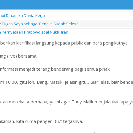
pi Dinamika Dunia Kerja
wi: Tugas Saya sebagai Peneliti Sudah Selesai
 Pernyataan Prabowo soal Nuklir Iran
rikan klarifikasi langsung kepada publik dan para pengikutnya.
ung (live) bersama.
a informasi menjadi terang benderang bagi semua pihak.
10.00, gitu loh, Bang. Masuk, jelasin gitu... Biar jelas, biar bende
tutan mereka sederhana, yakni agar Taqy Malik menjalankan apa 
mahkamah. Kita cuma pengen itu," tegasnya.