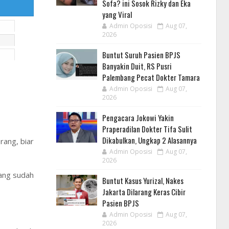
Sofa? ini Sosok Rizky dan Eka
yang Viral
Admin Oposisi
Aug 07,
2026
Buntut Suruh Pasien BPJS
Banyakin Duit, RS Pusri
Palembang Pecat Dokter Tamara
Admin Oposisi
Aug 07,
2026
Pengacara Jokowi Yakin
Praperadilan Dokter Tifa Sulit
Dikabulkan, Ungkap 2 Alasannya
rang, biar
Admin Oposisi
Aug 07,
2026
yang sudah
Buntut Kasus Yurizal, Nakes
Jakarta Dilarang Keras Cibir
Pasien BPJS
Admin Oposisi
Aug 07,
2026