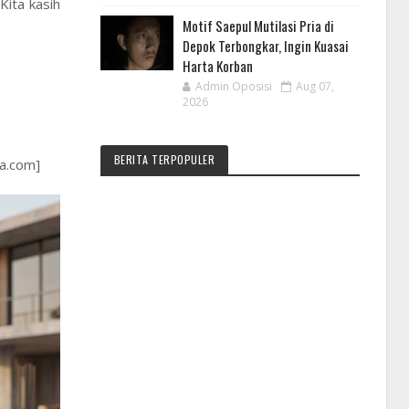
Kita kasih
Motif Saepul Mutilasi Pria di
Depok Terbongkar, Ingin Kuasai
Harta Korban
Admin Oposisi
Aug 07,
2026
BERITA TERPOPULER
ra.com]