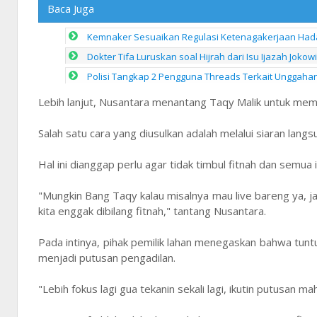
Baca Juga
Kemnaker Sesuaikan Regulasi Ketenagakerjaan Hada
Dokter Tifa Luruskan soal Hijrah dari Isu Ijazah Joko
Polisi Tangkap 2 Pengguna Threads Terkait Unggahan
Lebih lanjut, Nusantara menantang Taqy Malik untuk membe
Salah satu cara yang diusulkan adalah melalui siaran langs
Hal ini dianggap perlu agar tidak timbul fitnah dan semu
"Mungkin Bang Taqy kalau misalnya mau live bareng ya, jam 
kita enggak dibilang fitnah," tantang Nusantara.
Pada intinya, pihak pemilik lahan menegaskan bahwa tun
menjadi putusan pengadilan.
"Lebih fokus lagi gua tekanin sekali lagi, ikutin putusan 