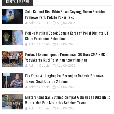
BERITA TERBARU
Satu Kalimat Bisa Bikin Pasar Goyang, Alasan Presiden
Prabowo Perlu Pidato Pakai Teks
Admin Oposisi
Aug 06, 2026
Pelaku Mutilasi Depok Semula Korban? Polisi Diminta Uji
Klaim Percobaan Pelecehan
Admin Oposisi
Aug 06, 2026
Perkuat Kepemimpinan Perempuan, 30 Guru SMA-SMK di
Yogyakarta Ikuti Pelatihan Kepemimpinan
Admin Oposisi
Aug 06, 2026
Eks Ketua AJI Ungkap Isu Perjanjian Rahasia Prabowo-
Jokowi Soal Jabatan 2 Tahun
Admin Oposisi
Aug 06, 2026
Misteri Kematian Sutrimo, Sempat Gelisah dan Dikasih Rp
5 Juta oleh Pria Misterius Sebelum Tewas
Admin Oposisi
Aug 06, 2026