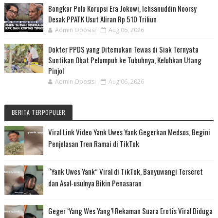
Bongkar Pola Korupsi Era Jokowi, Ichsanuddin Noorsy
Desak PPATK Usut Aliran Rp 510 Triliun
Admin Oposisi
Aug 06, 2026
Dokter PPDS yang Ditemukan Tewas di Siak Ternyata
Suntikan Obat Pelumpuh ke Tubuhnya, Keluhkan Utang
Pinjol
Admin Oposisi
Aug 06, 2026
BERITA TERPOPULER
Viral Link Video Yank Uwes Yank Gegerkan Medsos, Begini
Penjelasan Tren Ramai di TikTok
“Yank Uwes Yank” Viral di TikTok, Banyuwangi Terseret
dan Asal-usulnya Bikin Penasaran
Geger ‘Yang Wes Yang’! Rekaman Suara Erotis Viral Diduga