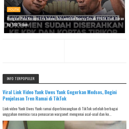
POLITIK
Bongkar Pola Korupsi Era Jokowi, Ichsanuddin Noorsy Desak PPATK Usut Aliran
Rp 510 Triliun
INFO TERPOPULER
Viral Link Video Yank Uwes Yank Gegerkan Medsos, Begini
Penjelasan Tren Ramai di TikTok
Link video Yank Uwes Yank ramai diperbincangkan di TikTok setelah berbagai
unggahan memicu rasa penasaran warganet mengenai asal-usul dan ko...