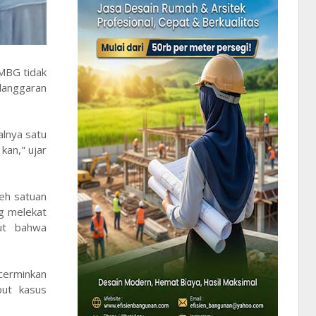
 MBG tidak
elanggaran
lnya satu
kan," ujar
eh satuan
g melekat
but bahwa
cerminkan
but kasus