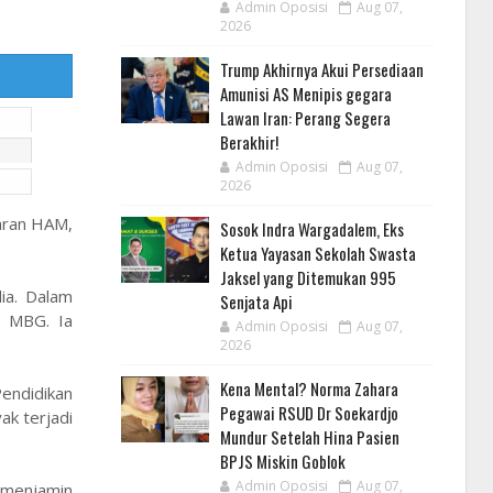
Admin Oposisi
Aug 07,
2026
Trump Akhirnya Akui Persediaan
Amunisi AS Menipis gegara
Lawan Iran: Perang Segera
Berakhir!
Admin Oposisi
Aug 07,
2026
aran HAM,
Sosok Indra Wargadalem, Eks
Ketua Yayasan Sekolah Swasta
Jaksel yang Ditemukan 995
ia. Dalam
Senjata Api
s MBG. Ia
Admin Oposisi
Aug 07,
2026
Kena Mental? Norma Zahara
endidikan
Pegawai RSUD Dr Soekardjo
ak terjadi
Mundur Setelah Hina Pasien
BPJS Miskin Goblok
Admin Oposisi
Aug 07,
 menjamin