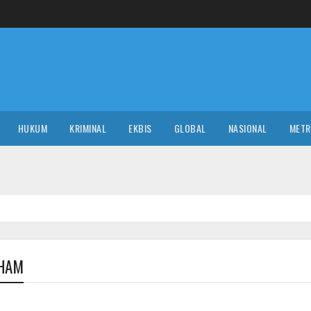
HUKUM
KRIMINAL
EKBIS
GLOBAL
NASIONAL
MET
 HAM