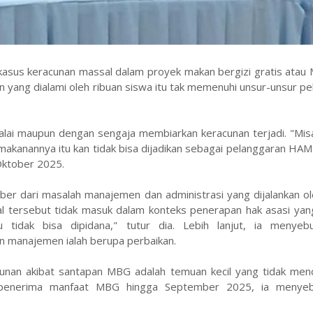
 kasus keracunan massal dalam proyek makan bergizi gratis atau
 yang dialami oleh ribuan siswa itu tak memenuhi unsur-unsur p
lai maupun dengan sengaja membiarkan keracunan terjadi. "Misa
makanannya itu kan tidak bisa dijadikan sebagai pelanggaran HAM 
Oktober 2025.
er dari masalah manajemen dan administrasi yang dijalankan ol
al tersebut tidak masuk dalam konteks penerapan hak asasi yan
tu tidak bisa dipidana," tutur dia. Lebih lanjut, ia menye
n manajemen ialah berupa perbaikan.
cunan akibat santapan MBG adalah temuan kecil yang tidak men
a penerima manfaat MBG hingga September 2025, ia menye