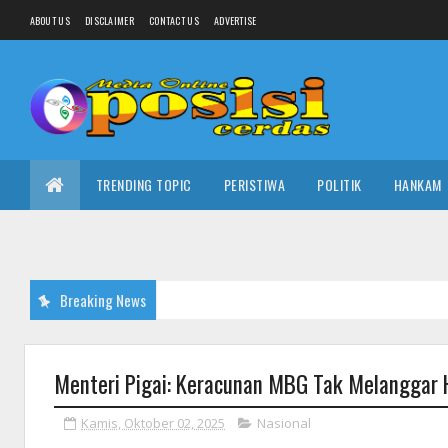
ABOUT US
DISCLAIMER
CONTACT US
ADVERTISE
TRENDING TOPIC
PERISTIWA
POLITIK
HANKAM
Breaking News
Menteri Pigai: Keracunan MBG Tak Melanggar
Kamis, Oktober 02, 2025
Nasional