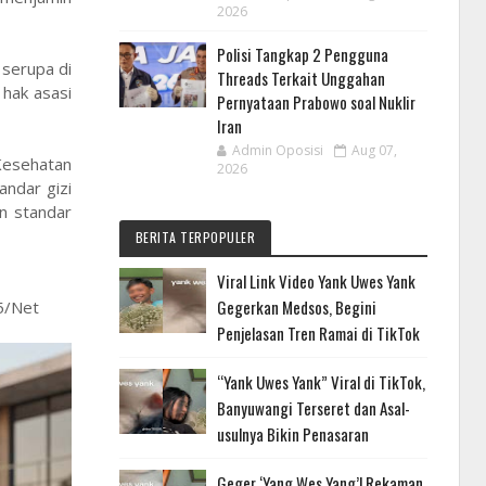
2026
Polisi Tangkap 2 Pengguna
 serupa di
Threads Terkait Unggahan
 hak asasi
Pernyataan Prabowo soal Nuklir
Iran
Admin Oposisi
Aug 07,
 Kesehatan
2026
ndar gizi
n standar
BERITA TERPOPULER
Viral Link Video Yank Uwes Yank
Gegerkan Medsos, Begini
25/Net
Penjelasan Tren Ramai di TikTok
“Yank Uwes Yank” Viral di TikTok,
Banyuwangi Terseret dan Asal-
usulnya Bikin Penasaran
Geger ‘Yang Wes Yang’! Rekaman