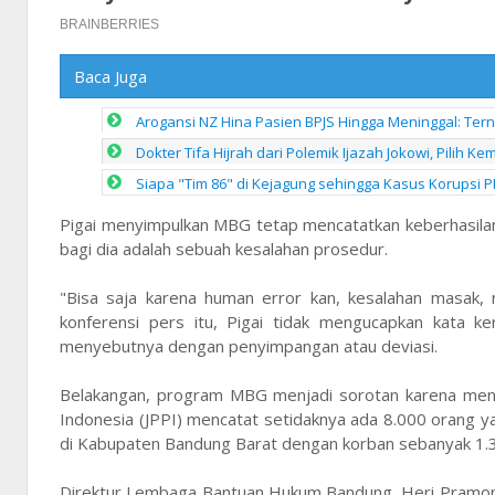
Baca Juga
Arogansi NZ Hina Pasien BPJS Hingga Meninggal: Ter
Dokter Tifa Hijrah dari Polemik Ijazah Jokowi, Pilih 
Siapa "Tim 86" di Kejagung sehingga Kasus Korupsi
Pigai menyimpulkan MBG tetap mencatatkan keberhasila
bagi dia adalah sebuah kesalahan prosedur.
"Bisa saja karena human error kan, kesalahan masak,
konferensi pers itu, Pigai tidak mengucapkan kata k
menyebutnya dengan penyimpangan atau deviasi.
Belakangan, program MBG menjadi sorotan karena meni
Indonesia (JPPI) mencatat setidaknya ada 8.000 orang y
di Kabupaten Bandung Barat dengan korban sebanyak 1.
Direktur Lembaga Bantuan Hukum Bandung, Heri Pramono,