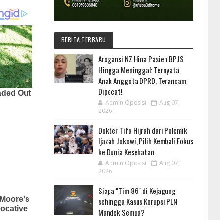
BERITA TERBARU
Arogansi NZ Hina Pasien BPJS
Hingga Meninggal: Ternyata
Anak Anggota DPRD, Terancam
Dipecat!
Admin Oposisi
Aug 07,
2026
Dokter Tifa Hijrah dari Polemik
Ijazah Jokowi, Pilih Kembali Fokus
ke Dunia Kesehatan
Admin Oposisi
Aug 07,
2026
Siapa "Tim 86" di Kejagung
sehingga Kasus Korupsi PLN
Mandek Semua?