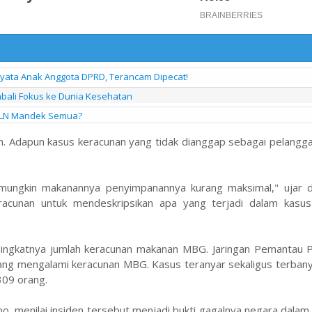
nyata Anak Anggota DPRD, Terancam Dipecat!
Kembali Fokus ke Dunia Kesehatan
 PLN Mandek Semua?
n. Adapun kasus keracunan yang tidak dianggap sebagai pelangg
 mungkin makanannya penyimpanannya kurang maksimal," ujar d
eracunan untuk mendeskripsikan apa yang terjadi dalam kasu
ngkatnya jumlah keracunan makanan MBG. Jaringan Pemantau P
ang mengalami keracunan MBG. Kasus teranyar sekaligus terbany
309 orang.
 menilai insiden tersebut menjadi bukti gagalnya negara dalam