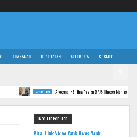
RO
KHAZANAH
KESEHATAN
SELEBRITA
SOSMED
Arogansi NZ Hina Pasien BPJS Hingga Meninggal: Ternyata Anak Ang
NASIONAL
INFO TERPOPULER
Viral Link Video Yank Uwes Yank