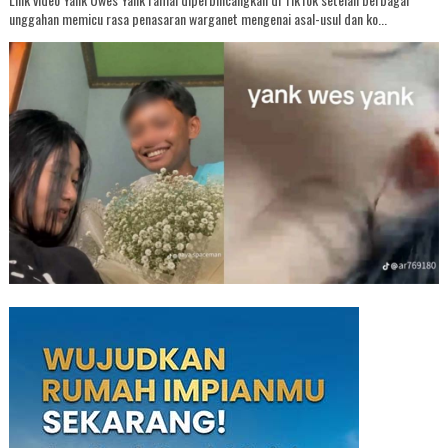
unggahan memicu rasa penasaran warganet mengenai asal-usul dan ko...