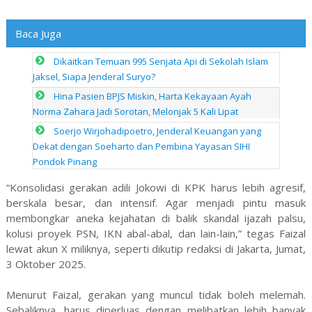
Baca Juga
Dikaitkan Temuan 995 Senjata Api di Sekolah Islam
Jaksel, Siapa Jenderal Suryo?
Hina Pasien BPJS Miskin, Harta Kekayaan Ayah
Norma Zahara Jadi Sorotan, Melonjak 5 Kali Lipat
Soerjo Wirjohadipoetro, Jenderal Keuangan yang
Dekat dengan Soeharto dan Pembina Yayasan SIHI
Pondok Pinang
“Konsolidasi gerakan adili Jokowi di KPK harus lebih agresif,
berskala besar, dan intensif. Agar menjadi pintu masuk
membongkar aneka kejahatan di balik skandal ijazah palsu,
kolusi proyek PSN, IKN abal-abal, dan lain-lain,” tegas Faizal
lewat akun X miliknya, seperti dikutip redaksi di Jakarta, Jumat,
3 Oktober 2025.
Menurut Faizal, gerakan yang muncul tidak boleh melemah.
Sebaliknya, harus diperluas dengan melibatkan lebih banyak